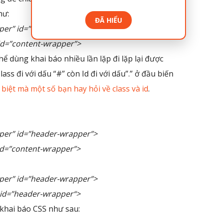
hư:
ĐÃ HIỂU
pper” id=”header-wrapper”>
 id=”content-wrapper”>
hể dùng khai báo nhiều lần lặp đi lặp lại được
lass đi với dấu “#” còn Id đi với dấu”.” ở đầu biến
 biệt mà một số bạn hay hỏi về class và id
.
pper” id=”header-wrapper”>
d=”content-wrapper”>
pper” id=”header-wrapper”>
id=”
header-wrapper
“>
khai báo CSS như sau: