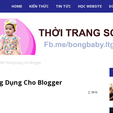
HOME
KIẾN THỨC
TIN TỨC
HỌC WEBSITE
D
ML Thông Dụng Cho Blogger
 Dụng Cho Blogger
5919
nterest
WhatsApp