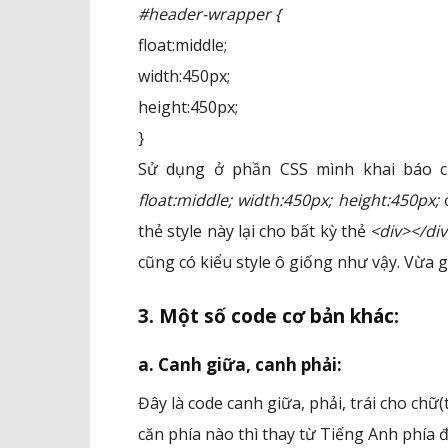
#header-wrapper {
float:middle;
width:450px;
height:450px;
}
Sử dụng ở phần CSS mình khai báo 
float:middle; width:450px; height:450px;
ở
thẻ style này lại cho bất kỳ thẻ
<div></di
cũng có kiểu style ô giống như vậy. Vừa
3. Một số code cơ bản khác:
a. Canh giữa, canh phải:
Đây là code canh giữa, phải, trái cho chữ(t
căn phía nào thì thay từ Tiếng Anh phía đ