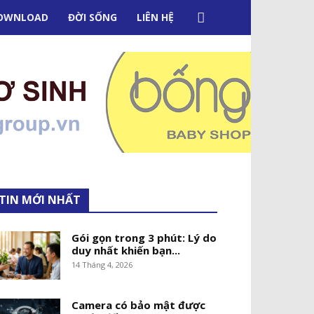
OWNLOAD
ĐỜI SỐNG
LIÊN HỆ
TIN MỚI NHẤT
Gói gọn trong 3 phút: Lý do
duy nhất khiến bạn...
14 Tháng 4, 2026
Camera có bảo mật được