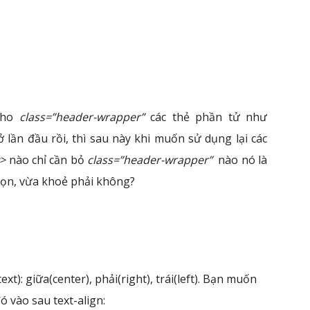
cho
class=”header-wrapper”
các thẻ phần tử như
 lần đầu rồi, thì sau này khi muốn sử dụng lại các
v>
nào chỉ cần bỏ
class=”header-wrapper”
nào nó là
 gọn, vừa khoẻ phải không?
ext): giữa(center), phải(right), trái(left). Bạn muốn
ó vào sau text-align: