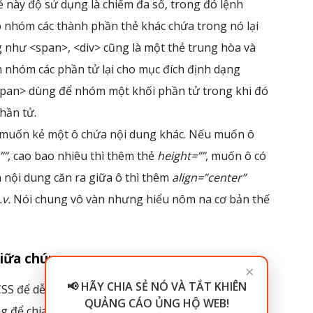
 này độ sử dụng là chiếm đa số, trong đó lệnh
 nhóm các thành phần thẻ khác chứa trong nó lại
 như <span>, <div> cũng là một thẻ trung hòa và
h nhóm các phần tử lại cho mục đích định dạng
<span> dùng để nhóm một khối phần tử trong khi đó
hần tử.
 muốn kẻ một ô chứa nội dung khác. Nếu muốn ô
””
, cao bao nhiêu thì thêm thẻ
height=””
, muốn ô có
nội dung căn ra giữa ô thì thêm
align=”center”
.v.
Nói chung vô vàn nhưng hiểu nôm na cơ bản thế
giữa chúng:
×
📢 HÃY CHIA SẺ NÓ VÀ TẮT KHIÊN
SS để dễ làm việc hơn, làm code gắn gọn và có quy
QUẢNG CÁO ỦNG HỘ WEB!
g để chia trang ra thành các khối khác nhau.