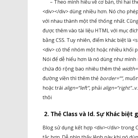
– Theo mình hiểu về cơ bản, thì hai thẻ
<div></div> dùng nhiều hơn. Nó cho phép
với nhau thành một thể thống nhất. Cũng
được thêm vào tài liệu HTML với mục đíc
bằng CSS. Tuy nhiên, điểm khác biệt là 
<div> có thể nhóm một hoặc nhiều khối p
Nói để dễ hiểu hơn là nó dùng như mình
chứa đó rộng bao nhiêu thêm thẻ
width=
đường viền
thì thêm thẻ
border=””,
muốn 
hoặc trái
align=”left”,
phải
align=”right”..v.
thôi
2. Thẻ Class và Id. Sự Khác biệt 
Blog sử dụng kết hợp <div></div> trong C
tắc hơn. Dễ nhìn thấy lệnh này khi nó dùn