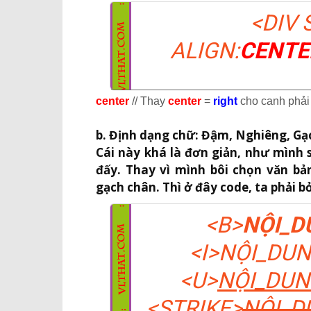
<DIV 
ALIGN:
CENTE
center
// Thay
center
=
right
cho canh phải
b. Định dạng chữ: Đậm, Nghiêng, Gạ
Cái này khá là đơn giản, như mình 
đấy. Thay vì mình bôi chọn văn bả
gạch chân. Thì ở đây code, ta phải 
<B>
NỘI_D
<I>
NỘI_DUN
<U>
NỘI_DU
<STRIKE>
NỘI_D