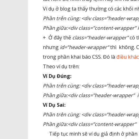
Ví dụ ở blog ta thấy thường có các khối n
Phần trên cùng: <div class=”header-wra
Phần giữa:<div class=”content-wrapper”
+ Ở đây thẻ
class=
“header-wrapper”
có t
nhưng
id=”
header-wrapper”
thì không. C
trong phần khai báo CSS. Đó là
điều khác
Theo ví dụ trên:
Ví Dụ Đúng:
Phần trên cùng: <div class=”header-wra
Phần giữa:<div
class=”header-wrapper”
i
Ví Dụ Sai:
Phần trên cùng: <div class=”header-wra
Phần giữa:<div
class=”
content-wrapper
”
Tiếp tục mình sẽ ví dụ giả định ở phần 