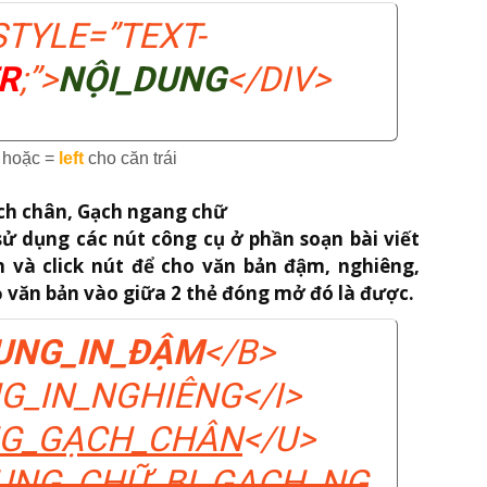
STYLE=”TEXT-
R
;”>
NỘI_DUNG
</DIV>
 hoặc =
left
cho căn trái
ch chân, Gạch ngang chữ
sử dụng các nút công cụ ở phần soạn bài viết
n và click nút để cho văn bản đậm, nghiêng,
bỏ văn bản vào giữa 2 thẻ đóng mở đó là được.
UNG_IN_ĐẬM
</B>
G_IN_NGHIÊNG
</I>
NG_GẠCH_CHÂN
</U>
UNG_CHỮ_BỊ_GẠCH_NG