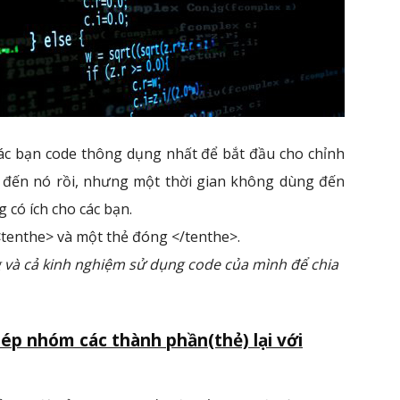
ác bạn code thông dụng nhất để bắt đầu cho chỉnh
t đến nó rồi, nhưng một thời gian không dùng đến
g có ích cho các bạn.
<tenthe> và một thẻ đóng </tenthe>.
g và cả kinh nghiệm sử dụng code của mình để chia
hép nhóm các thành phần(thẻ) lại với