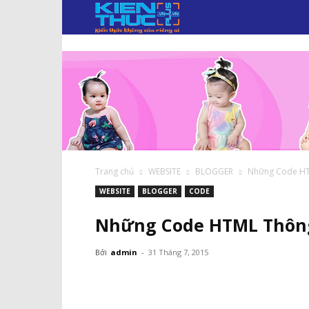
KIẾN
THỨC
PLUS.VN
Trang chủ
WEBSITE
BLOGGER
Những Code HT
WEBSITE
BLOGGER
CODE
Những Code HTML Thông
Bởi
admin
-
31 Tháng 7, 2015
Facebook
Twitter
Pi