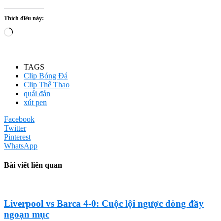
Thích điều này:
Đang
tải...
TAGS
Clip Bóng Đá
Clip Thể Thao
quái đản
xút pen
Facebook
Twitter
Pinterest
WhatsApp
Bài viết liên quan
Liverpool vs Barca 4-0: Cuộc lội ngược dòng đầy
ngoạn mục