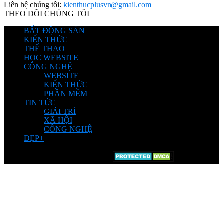
Liên hệ chúng tôi:
kienthucplusvn@gmail.com
THEO DÕI CHÚNG TÔI
BẤT ĐỘNG SẢN
KIẾN THỨC
THỂ THAO
HỌC WEBSITE
CÔNG NGHỆ
WEBSITE
KIẾN THỨC
PHẦN MỀM
TIN TỨC
GIẢI TRÍ
XÃ HỘI
CÔNG NGHỆ
ĐẸP+
© Chia sẽ bởi Kiến Thức Plus.Vn