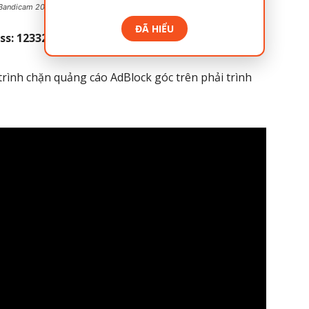
Bandicam 2023 miễn phí
ĐÃ HIỂU
ss: 12332112
h chặn quảng cáo AdBlock góc trên phải trình