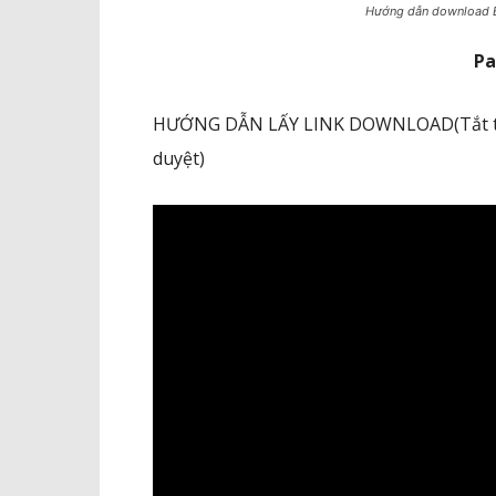
Hướng dẫn download 
Pa
HƯỚNG DẪN LẤY LINK DOWNLOAD(Tắt trìn
duyệt)