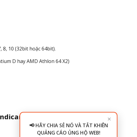
, 8, 10 (32bit hoặc 64bit).
entium D hay AMD Athlon 64 X2)
andicam 2023
×
📢 HÃY CHIA SẺ NÓ VÀ TẮT KHIÊN
QUẢNG CÁO ỦNG HỘ WEB!