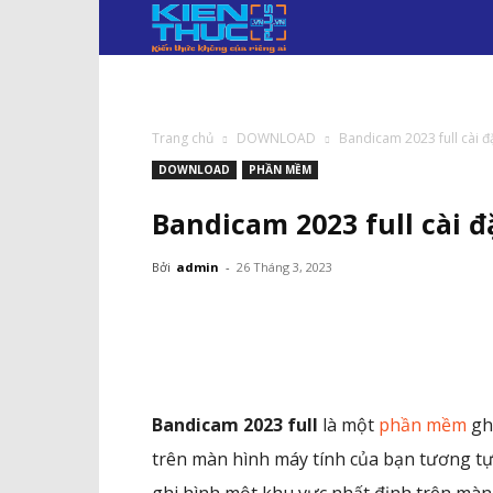
KIẾN
THỨC
PLUS.VN
Trang chủ
DOWNLOAD
Bandicam 2023 full cài đ
DOWNLOAD
PHẦN MỀM
Bandicam 2023 full cài 
Bởi
admin
-
26 Tháng 3, 2023
Facebook
Twitter
Pi
Bandicam 2023 full
là một
phần mềm
gh
trên màn hình máy tính của bạn tương tự