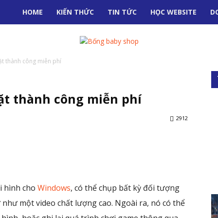
HOME
KIẾN THỨC
TIN TỨC
HỌC WEBSITE
D
ặt thành công miễn phí
đặt thành công miễn phí
2912
nterest
WhatsApp
i hình cho
Windows
, có thể chụp bất kỳ đối tượng
 như một video chất lượng cao. Ngoài ra, nó có thể