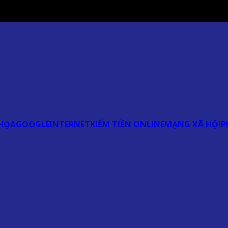
HỌA
GOOGLE
INTERNET
KIẾM TIỀN ONLINE
MẠNG XÃ HỘI
P