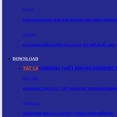
PLUGIN
XÓA WORDFENCE-WAF.PHP KHÔNG LÀM HỎNG WEBSIT
WEBSITE
FLATSOME BẢN QUYỀN KÍCH HOẠT KEY MỚI NHẤT 2023
DOWNLOAD
TẤT CẢ
GAME
MẪU THIẾT KẾ
PHẦN MỀM
ĐIỆN 
PHẦN MỀM
DEFENDER CONTROL – TẮT WINDOWS DEFENDER NHA
DOWNLOAD
BANDICAM 2023 FULL CÀI ĐẶT THÀNH CÔNG MIỄN PHÍ