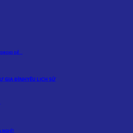
ANDROID DỄ…
Ự GIA ĐÌNH
YÊU LỊCH SỬ
…
 NGHĨ?