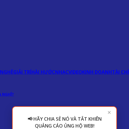
 NGHỆ
GIẢI TRÍ
HÀI HƯỚC
NHẠC
VIDEO
KINH DOANH
TÀI CH
 NGHĨ?
×
📢 HÃY CHIA SẺ NÓ VÀ TẮT KHIÊN
QUẢNG CÁO ỦNG HỘ WEB!