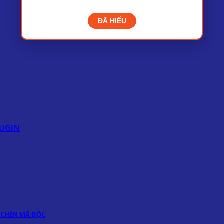
ĐÃ HIỂU
UGIN
 CHÈN MÃ ĐỘC