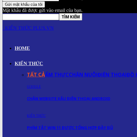
Mật khẩu đã được gửi vào email của bạn.
KIẾN THỨC PLUS.VN
HOME
KIẾN THỨC
TẤT CẢ
ẨM THỰC
CHĂN NUÔI
ĐIỆN THOẠI
ĐỒ 
GOOGLE
CHẶN WEBSITE XẤU ĐIỆN THOẠI ANDROID
KIẾN THỨC
PHÍM TẮT WIN 11 ĐƯỢC TỔNG HỢP ĐẦY ĐỦ