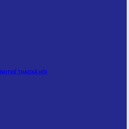
ÍNH
THỂ THAO
XÃ HỘI