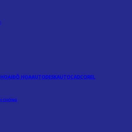
E
THOẠI
ĐỒ HỌA
AUTODESK
AUTOCAD
COREL
NH CHÓNG