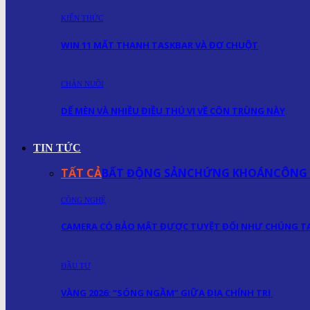
KIẾN THỨC
WIN 11 MẤT THANH TASKBAR VÀ ĐƠ CHUỘT
CHĂN NUÔI
DẾ MÈN VÀ NHIỀU ĐIỀU THÚ VỊ VỀ CÔN TRÙNG NÀY
TIN TỨC
TẤT CẢ
BẤT ĐỘNG SẢN
CHỨNG KHOÁN
CÔNG
CÔNG NGHỆ
CAMERA CÓ BẢO MẬT ĐƯỢC TUYỆT ĐỐI NHƯ CHÚNG TA
ĐẦU TƯ
VÀNG 2026: “SÓNG NGẦM” GIỮA ĐỊA CHÍNH TRỊ