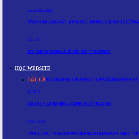
BẤT ĐỘNG SẢN
BỎ KHUNG GIÁ ĐẤT, ÁP DỤNG KHUNG GIÁ THỊ TRƯỜNG
NỔI BẬT
TÍN CHỈ CARBON LÀ GÌ VỚI MÔI TRƯỜNG?
HỌC WEBSITE
TẤT CẢ
BLOGGER
CODE
SEO TOP
WORDPRESS
PL
PLUGIN
SO SÁNH LITESPEED CACHE VÀ WP ROCKET
CÔNG NGHỆ
HÀNG LOẠT WEBSITE WORDPRESS BỊ BALADA INJECTOR