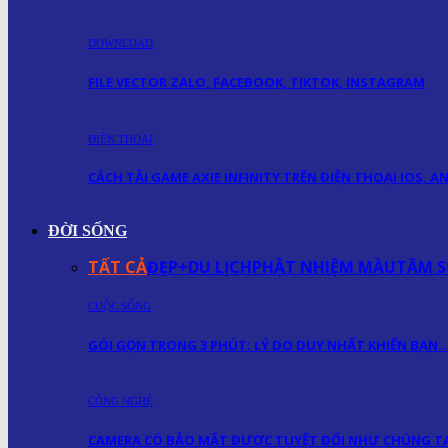
DOWNLOAD
FILE VECTOR ZALO, FACEBOOK, TIKTOK, INSTAGRAM
ĐIỆN THOẠI
CÁCH TẢI GAME AXIE INFINITY TRÊN ĐIỆN THOẠI IOS, 
ĐỜI SỐNG
TẤT CẢ
ĐẸP+
DU LỊCH
PHẬT NHIỆM MÀU
TÂM S
CUỘC SỐNG
GÓI GỌN TRONG 3 PHÚT: LÝ DO DUY NHẤT KHIẾN BẠN
CÔNG NGHỆ
CAMERA CÓ BẢO MẬT ĐƯỢC TUYỆT ĐỐI NHƯ CHÚNG TA