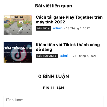
Bài viết liên quan
Cách tải game Play Together trên
máy tính 2022
admin
-
23 Tháng 4, 2022
ĐIỆN THOẠI
Kiếm tiền với Tiktok thành công
dễ dàng
admin
-
24 Tháng 5, 2021
KIẾM TIỀN ONLINE
0 BÌNH LUẬN
BÌNH LUẬN