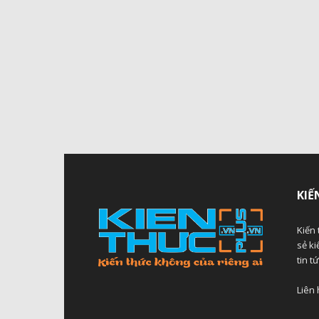
KIẾ
Kiến 
sẻ ki
tin t
Liên 