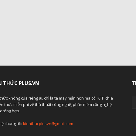
N THỨC PLUS.VN
T
thức không của riêng ai, chỉ là ta may mắn hơn mà có. KTP chia
ến thức miễn phí về thủ thuật công nghệ, phần mềm công nghệ,
ức tổng hợp.
hệ chúng tôi:
kienthucplusvn@gmail.com