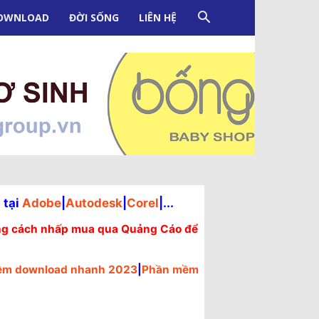
OWNLOAD
ĐỜI SỐNG
LIÊN HỆ
 tại
Adobe
|
Autodesk
|
Corel
|...
bằng cách nhấp mua qua Quảng Cáo để
ềm download nhanh 2023
|
Phần mềm