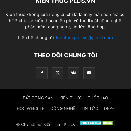
KIẾN THỨC PLUS.VN
Kiến thức không của riêng ai, chỉ là ta may mắn hơn mà có.
KTP chia sẻ kiến thức miễn phí về thủ thuật công nghệ,
phần mềm công nghệ, tin tức tổng hợp.
Liên hệ chúng tôi:
kienthucplusvn@gmail.com
THEO DÕI CHÚNG TÔI
BẤT ĐỘNG SẢN
KIẾN THỨC
THỂ THAO
HỌC WEBSITE
CÔNG NGHỆ
TIN TỨC
ĐẸP+
© Chia sẽ bởi Kiến Thức Plus.Vn