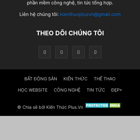
phần mềm công nghệ, tin tức tổng hợp.
Liên hệ chúng tôi:
kienthucplusvn@gmail.com
THEO DÕI CHÚNG TÔI
BẤT ĐỘNG SẢN
KIẾN THỨC
THỂ THAO
HỌC WEBSITE
CÔNG NGHỆ
TIN TỨC
ĐẸP+
© Chia sẽ bởi Kiến Thức Plus.Vn