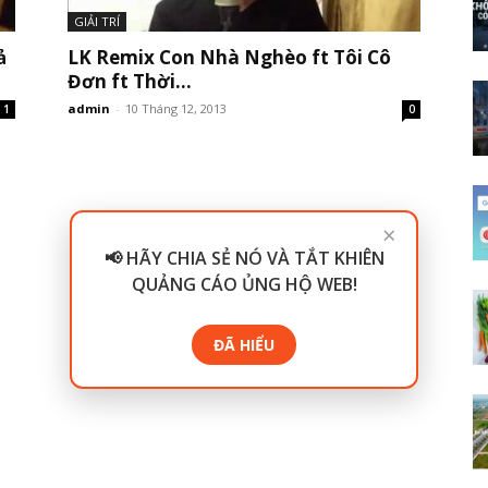
GIẢI TRÍ
ả
LK Remix Con Nhà Nghèo ft Tôi Cô
Đơn ft Thời...
admin
-
10 Tháng 12, 2013
1
0
×
📢 HÃY CHIA SẺ NÓ VÀ TẮT KHIÊN
QUẢNG CÁO ỦNG HỘ WEB!
ĐÃ HIỂU