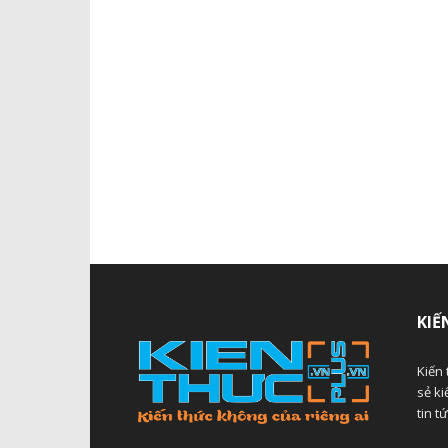
KIẾ
Kiến 
sẻ ki
tin t