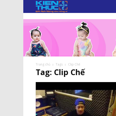
KIẾN
THỨC
PLUS.VN
Trang chủ
Tags
Clip Chế
Tag: Clip Chế