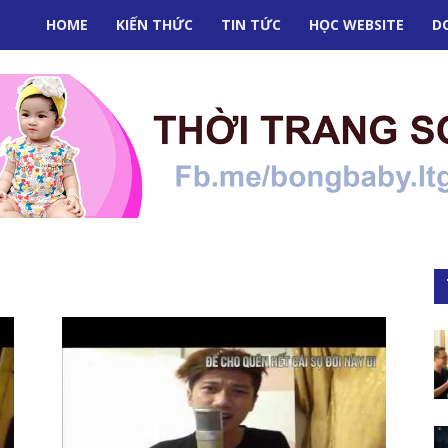
HOME
KIẾN THỨC
TIN TỨC
HỌC WEBSITE
D