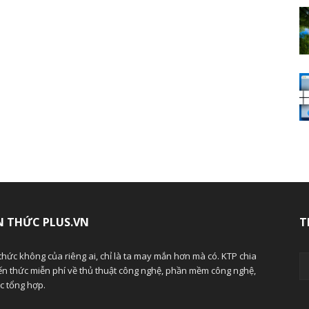
N THỨC PLUS.VN
T
thức không của riêng ai, chỉ là ta may mắn hơn mà có. KTP chia
ến thức miễn phí về thủ thuật công nghệ, phần mềm công nghệ,
ức tổng hợp.