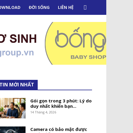
OWNLOAD
ĐỜI SỐNG
LIÊN HỆ
TIN MỚI NHẤT
Gói gọn trong 3 phút: Lý do
duy nhất khiến bạn...
14 Tháng 4, 2026
Camera có bảo mật được