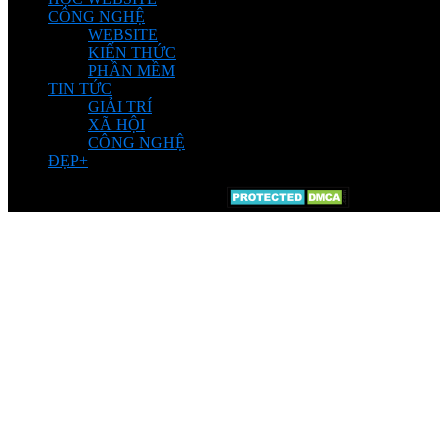
CÔNG NGHỆ
WEBSITE
KIẾN THỨC
PHẦN MỀM
TIN TỨC
GIẢI TRÍ
XÃ HỘI
CÔNG NGHỆ
ĐẸP+
© Chia sẽ bởi Kiến Thức Plus.Vn