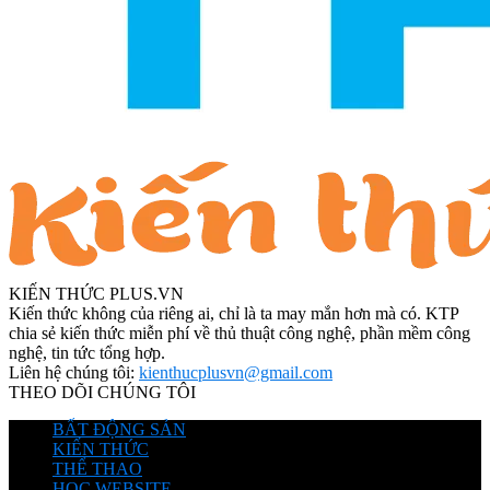
KIẾN THỨC PLUS.VN
Kiến thức không của riêng ai, chỉ là ta may mắn hơn mà có. KTP
chia sẻ kiến thức miễn phí về thủ thuật công nghệ, phần mềm công
nghệ, tin tức tổng hợp.
Liên hệ chúng tôi:
kienthucplusvn@gmail.com
THEO DÕI CHÚNG TÔI
BẤT ĐỘNG SẢN
KIẾN THỨC
THỂ THAO
HỌC WEBSITE