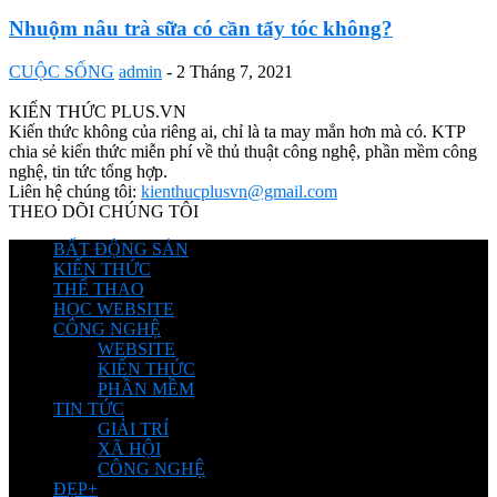
Nhuộm nâu trà sữa có cần tẩy tóc không?
CUỘC SỐNG
admin
-
2 Tháng 7, 2021
KIẾN THỨC PLUS.VN
Kiến thức không của riêng ai, chỉ là ta may mắn hơn mà có. KTP
chia sẻ kiến thức miễn phí về thủ thuật công nghệ, phần mềm công
nghệ, tin tức tổng hợp.
Liên hệ chúng tôi:
kienthucplusvn@gmail.com
THEO DÕI CHÚNG TÔI
BẤT ĐỘNG SẢN
KIẾN THỨC
THỂ THAO
HỌC WEBSITE
CÔNG NGHỆ
WEBSITE
KIẾN THỨC
PHẦN MỀM
TIN TỨC
GIẢI TRÍ
XÃ HỘI
CÔNG NGHỆ
ĐẸP+