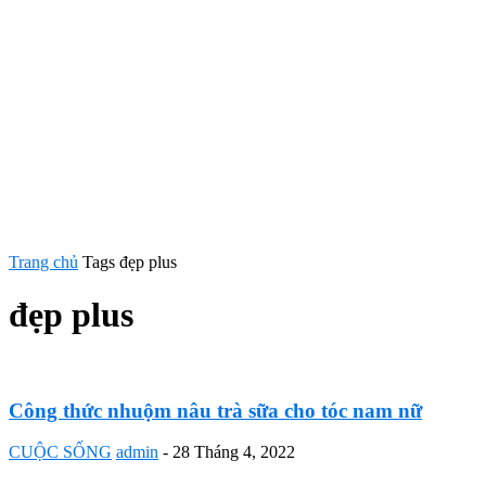
Trang chủ
Tags
đẹp plus
đẹp plus
Công thức nhuộm nâu trà sữa cho tóc nam nữ
CUỘC SỐNG
admin
-
28 Tháng 4, 2022