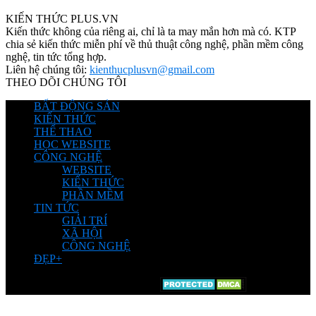
KIẾN THỨC PLUS.VN
Kiến thức không của riêng ai, chỉ là ta may mắn hơn mà có. KTP
chia sẻ kiến thức miễn phí về thủ thuật công nghệ, phần mềm công
nghệ, tin tức tổng hợp.
Liên hệ chúng tôi:
kienthucplusvn@gmail.com
THEO DÕI CHÚNG TÔI
BẤT ĐỘNG SẢN
KIẾN THỨC
THỂ THAO
HỌC WEBSITE
CÔNG NGHỆ
WEBSITE
KIẾN THỨC
PHẦN MỀM
TIN TỨC
GIẢI TRÍ
XÃ HỘI
CÔNG NGHỆ
ĐẸP+
© Chia sẽ bởi Kiến Thức Plus.Vn