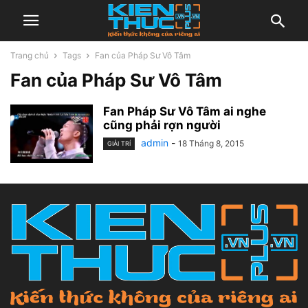
Trang chủ
Tags
Fan của Pháp Sư Vô Tâm
Fan của Pháp Sư Vô Tâm
Fan Pháp Sư Vô Tâm ai nghe
cũng phải rợn người
admin
-
18 Tháng 8, 2015
GIẢI TRÍ