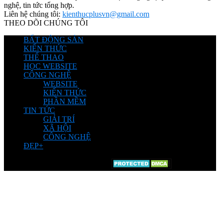
nghệ, tin tức tổng hợp.
Liên hệ chúng tôi:
kienthucplusvn@gmail.com
THEO DÕI CHÚNG TÔI
BẤT ĐỘNG SẢN
KIẾN THỨC
THỂ THAO
HỌC WEBSITE
CÔNG NGHỆ
WEBSITE
KIẾN THỨC
PHẦN MỀM
TIN TỨC
GIẢI TRÍ
XÃ HỘI
CÔNG NGHỆ
ĐẸP+
© Chia sẽ bởi Kiến Thức Plus.Vn