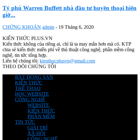
Tỷ phú Warren Buffett nhà đầu tư huyền thoại hiện
giờ...
CHỨNG KHOÁN
admin
-
19 Tháng 6, 2020
KIẾN THỨC PLUS.VN
Kiến thức không của riêng ai, chỉ là ta may mắn hơn mà có. KTP
chia sẻ kiến thức miễn phí về thủ thuật công nghệ, phần mềm công
nghệ, tin tức tổng hợp.
Liên hệ chúng tôi:
kienthucplusvn@gmail.com
THEO DÕI CHÚNG TÔI
BẤT ĐỘNG SẢN
KIẾN THỨC
THỂ THAO
HỌC WEBSITE
CÔNG NGHỆ
WEBSITE
KIẾN THỨC
PHẦN MỀM
TIN TỨC
GIẢI TRÍ
XÃ HỘI
CÔNG NGHỆ