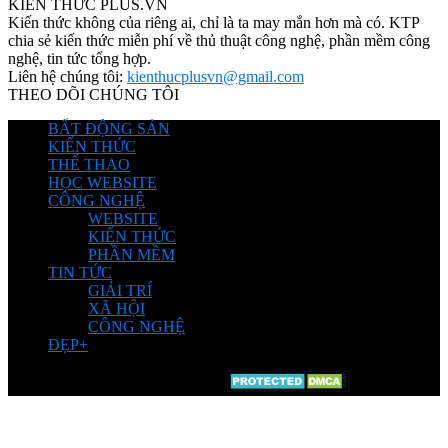
KIẾN THỨC PLUS.VN
Kiến thức không của riêng ai, chỉ là ta may mắn hơn mà có. KTP
chia sẻ kiến thức miễn phí về thủ thuật công nghệ, phần mềm công
nghệ, tin tức tổng hợp.
Liên hệ chúng tôi:
kienthucplusvn@gmail.com
THEO DÕI CHÚNG TÔI
BẤT ĐỘNG SẢN
KIẾN THỨC
THỂ THAO
HỌC WEBSITE
CÔNG NGHỆ
WEBSITE
KIẾN THỨC
PHẦN MỀM
TIN TỨC
GIẢI TRÍ
XÃ HỘI
CÔNG NGHỆ
ĐẸP+
© Chia sẽ bởi Kiến Thức Plus.Vn