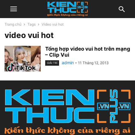
Trang chủ
Tags
Video vui hot
video vui hot
Tổng hợp video vui hot trên mạng
– Clip Vui
admin
-
11 Tháng 12, 2013
GIẢI TRÍ