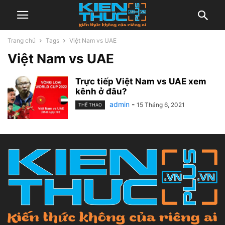
Trang chủ
Tags
Việt Nam vs UAE
Việt Nam vs UAE
Trực tiếp Việt Nam vs UAE xem
kênh ở đâu?
admin
-
15 Tháng 6, 2021
THỂ THAO