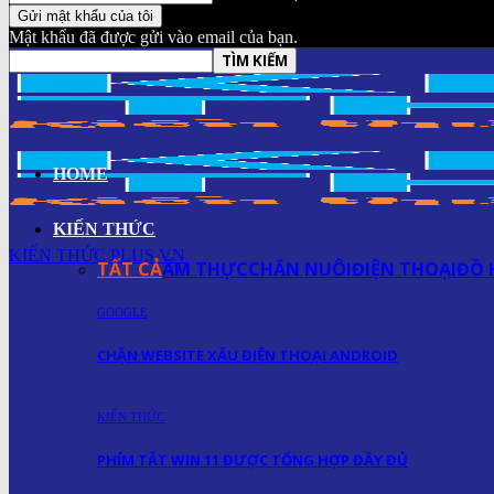
Mật khẩu đã được gửi vào email của bạn.
HOME
KIẾN THỨC
KIẾN THỨC PLUS.VN
TẤT CẢ
ẨM THỰC
CHĂN NUÔI
ĐIỆN THOẠI
ĐỒ 
GOOGLE
CHẶN WEBSITE XẤU ĐIỆN THOẠI ANDROID
KIẾN THỨC
PHÍM TẮT WIN 11 ĐƯỢC TỔNG HỢP ĐẦY ĐỦ