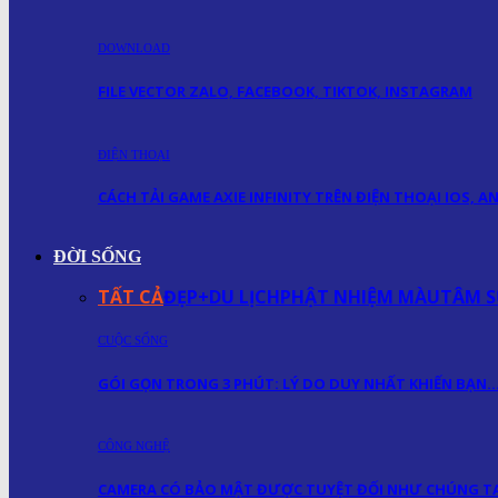
DOWNLOAD
FILE VECTOR ZALO, FACEBOOK, TIKTOK, INSTAGRAM
ĐIỆN THOẠI
CÁCH TẢI GAME AXIE INFINITY TRÊN ĐIỆN THOẠI IOS, 
ĐỜI SỐNG
TẤT CẢ
ĐẸP+
DU LỊCH
PHẬT NHIỆM MÀU
TÂM S
CUỘC SỐNG
GÓI GỌN TRONG 3 PHÚT: LÝ DO DUY NHẤT KHIẾN BẠN
CÔNG NGHỆ
CAMERA CÓ BẢO MẬT ĐƯỢC TUYỆT ĐỐI NHƯ CHÚNG TA