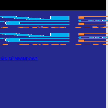
HẦN MỀM
WINDOWS