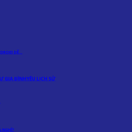
ANDROID DỄ…
Ự GIA ĐÌNH
YÊU LỊCH SỬ
…
 NGHĨ?