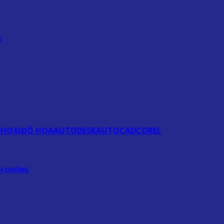
E
THOẠI
ĐỒ HỌA
AUTODESK
AUTOCAD
COREL
NH CHÓNG