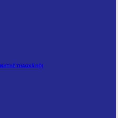
ÍNH
THỂ THAO
XÃ HỘI