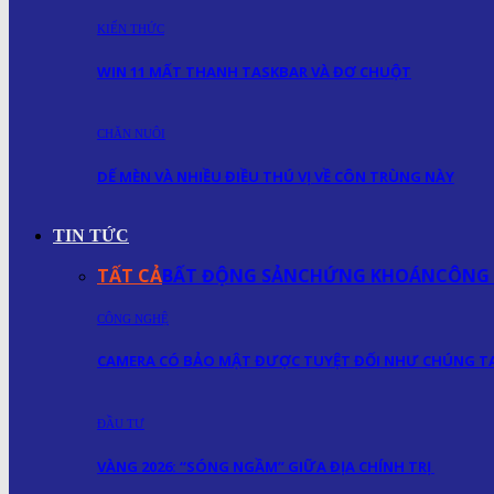
KIẾN THỨC
WIN 11 MẤT THANH TASKBAR VÀ ĐƠ CHUỘT
CHĂN NUÔI
DẾ MÈN VÀ NHIỀU ĐIỀU THÚ VỊ VỀ CÔN TRÙNG NÀY
TIN TỨC
TẤT CẢ
BẤT ĐỘNG SẢN
CHỨNG KHOÁN
CÔNG
CÔNG NGHỆ
CAMERA CÓ BẢO MẬT ĐƯỢC TUYỆT ĐỐI NHƯ CHÚNG TA
ĐẦU TƯ
VÀNG 2026: “SÓNG NGẦM” GIỮA ĐỊA CHÍNH TRỊ