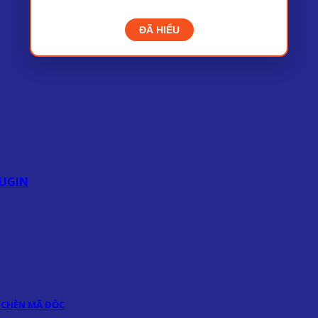
ĐÃ HIỂU
UGIN
 CHÈN MÃ ĐỘC