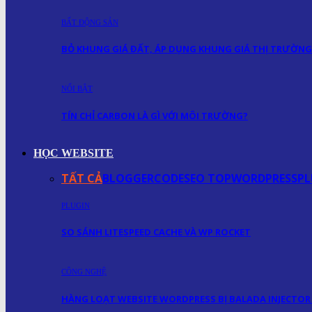
BẤT ĐỘNG SẢN
BỎ KHUNG GIÁ ĐẤT, ÁP DỤNG KHUNG GIÁ THỊ TRƯỜNG
NỔI BẬT
TÍN CHỈ CARBON LÀ GÌ VỚI MÔI TRƯỜNG?
HỌC WEBSITE
TẤT CẢ
BLOGGER
CODE
SEO TOP
WORDPRESS
PL
PLUGIN
SO SÁNH LITESPEED CACHE VÀ WP ROCKET
CÔNG NGHỆ
HÀNG LOẠT WEBSITE WORDPRESS BỊ BALADA INJECTOR