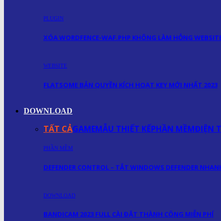
PLUGIN
XÓA WORDFENCE-WAF.PHP KHÔNG LÀM HỎNG WEBSIT
WEBSITE
FLATSOME BẢN QUYỀN KÍCH HOẠT KEY MỚI NHẤT 2023
DOWNLOAD
TẤT CẢ
GAME
MẪU THIẾT KẾ
PHẦN MỀM
ĐIỆN 
PHẦN MỀM
DEFENDER CONTROL – TẮT WINDOWS DEFENDER NHA
DOWNLOAD
BANDICAM 2023 FULL CÀI ĐẶT THÀNH CÔNG MIỄN PHÍ