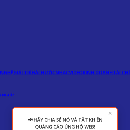
 NGHỆ
GIẢI TRÍ
HÀI HƯỚC
NHẠC
VIDEO
KINH DOANH
TÀI CH
 NGHĨ?
×
📢 HÃY CHIA SẺ NÓ VÀ TẮT KHIÊN
QUẢNG CÁO ỦNG HỘ WEB!