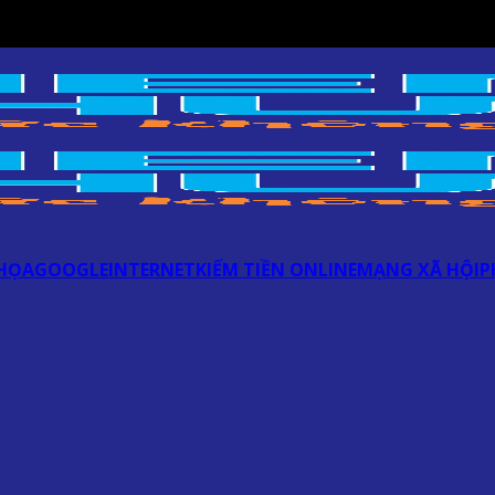
HỌA
GOOGLE
INTERNET
KIẾM TIỀN ONLINE
MẠNG XÃ HỘI
P