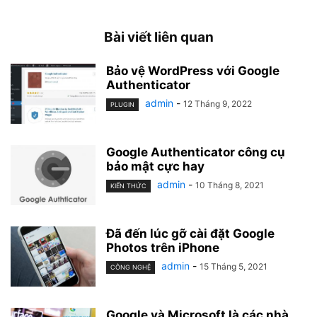
Bài viết liên quan
Bảo vệ WordPress với Google
Authenticator
admin
-
12 Tháng 9, 2022
PLUGIN
Google Authenticator công cụ
bảo mật cực hay
admin
-
10 Tháng 8, 2021
KIẾN THỨC
Đã đến lúc gỡ cài đặt Google
Photos trên iPhone
admin
-
15 Tháng 5, 2021
CÔNG NGHỆ
Google và Microsoft là các nhà