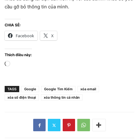
cầu gỡ bỏ thông tin của mình.
CHIA SẺ:
Facebook
X
Thích điều này:
Đang
tải...
TAGS
Google
Google Tìm Kiếm
xóa email
xóa số điện thoại
xóa thông tin cá nhân