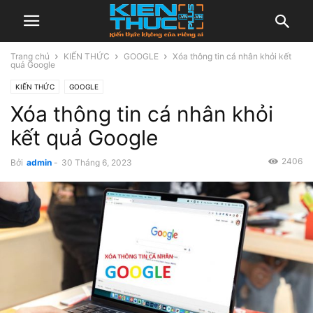
Trang chủ
KIẾN THỨC
GOOGLE
Xóa thông tin cá nhân khỏi kết
quả Google
KIẾN THỨC
GOOGLE
Xóa thông tin cá nhân khỏi
kết quả Google
2406
Bởi
admin
-
30 Tháng 6, 2023