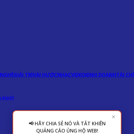
 NGHỆ
GIẢI TRÍ
HÀI HƯỚC
NHẠC
VIDEO
KINH DOANH
TÀI CH
 NGHĨ?
×
📢 HÃY CHIA SẺ NÓ VÀ TẮT KHIÊN
QUẢNG CÁO ỦNG HỘ WEB!