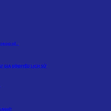
ANDROID DỄ…
Ự GIA ĐÌNH
YÊU LỊCH SỬ
…
 NGHĨ?