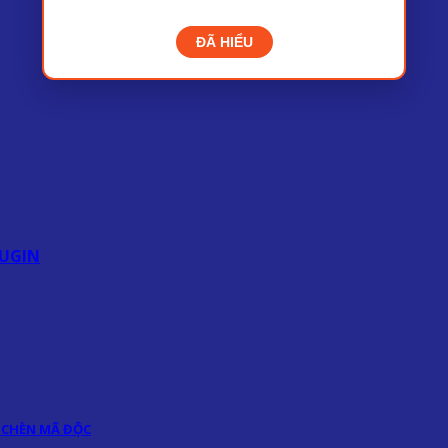
ĐÃ HIỂU
UGIN
 CHÈN MÃ ĐỘC