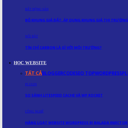
BẤT ĐỘNG SẢN
BỎ KHUNG GIÁ ĐẤT, ÁP DỤNG KHUNG GIÁ THỊ TRƯỜNG
NỔI BẬT
TÍN CHỈ CARBON LÀ GÌ VỚI MÔI TRƯỜNG?
HỌC WEBSITE
TẤT CẢ
BLOGGER
CODE
SEO TOP
WORDPRESS
PL
PLUGIN
SO SÁNH LITESPEED CACHE VÀ WP ROCKET
CÔNG NGHỆ
HÀNG LOẠT WEBSITE WORDPRESS BỊ BALADA INJECTOR