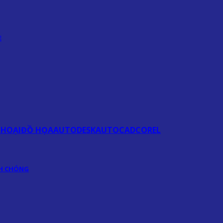
E
THOẠI
ĐỒ HỌA
AUTODESK
AUTOCAD
COREL
NH CHÓNG