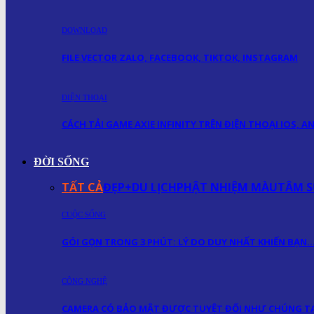
DOWNLOAD
FILE VECTOR ZALO, FACEBOOK, TIKTOK, INSTAGRAM
ĐIỆN THOẠI
CÁCH TẢI GAME AXIE INFINITY TRÊN ĐIỆN THOẠI IOS, 
ĐỜI SỐNG
TẤT CẢ
ĐẸP+
DU LỊCH
PHẬT NHIỆM MÀU
TÂM S
CUỘC SỐNG
GÓI GỌN TRONG 3 PHÚT: LÝ DO DUY NHẤT KHIẾN BẠN
CÔNG NGHỆ
CAMERA CÓ BẢO MẬT ĐƯỢC TUYỆT ĐỐI NHƯ CHÚNG TA