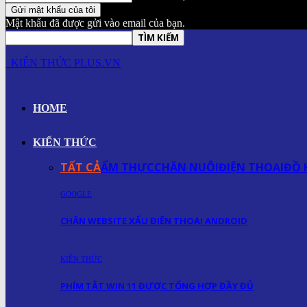
Mật khẩu đã được gửi vào email của bạn.
KIẾN THỨC PLUS.VN
HOME
KIẾN THỨC
TẤT CẢ
ẨM THỰC
CHĂN NUÔI
ĐIỆN THOẠI
ĐỒ 
GOOGLE
CHẶN WEBSITE XẤU ĐIỆN THOẠI ANDROID
KIẾN THỨC
PHÍM TẮT WIN 11 ĐƯỢC TỔNG HỢP ĐẦY ĐỦ