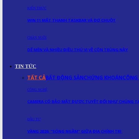
KIẾN THỨC
WIN 11 MẤT THANH TASKBAR VÀ ĐƠ CHUỘT
CHĂN NUÔI
DẾ MÈN VÀ NHIỀU ĐIỀU THÚ VỊ VỀ CÔN TRÙNG NÀY
TIN TỨC
TẤT CẢ
BẤT ĐỘNG SẢN
CHỨNG KHOÁN
CÔNG
CÔNG NGHỆ
CAMERA CÓ BẢO MẬT ĐƯỢC TUYỆT ĐỐI NHƯ CHÚNG TA
ĐẦU TƯ
VÀNG 2026: “SÓNG NGẦM” GIỮA ĐỊA CHÍNH TRỊ