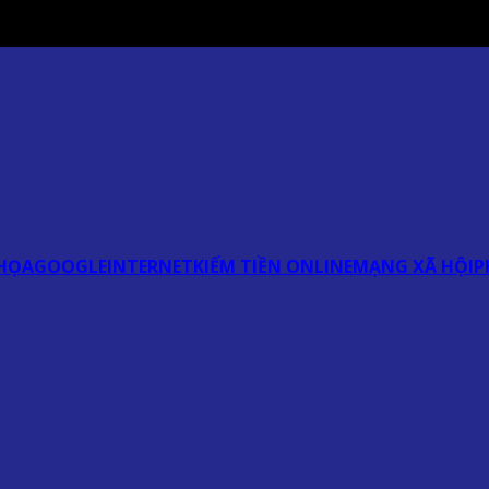
HỌA
GOOGLE
INTERNET
KIẾM TIỀN ONLINE
MẠNG XÃ HỘI
P