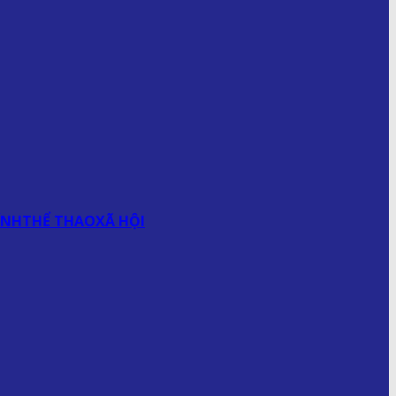
ÍNH
THỂ THAO
XÃ HỘI