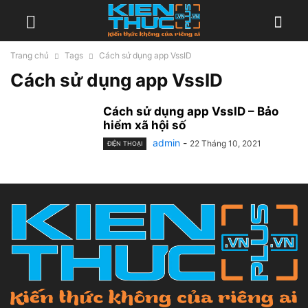
Trang chủ
Tags
Cách sử dụng app VssID
Cách sử dụng app VssID
Cách sử dụng app VssID – Bảo
hiểm xã hội số
admin
-
22 Tháng 10, 2021
ĐIỆN THOẠI