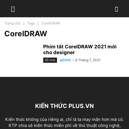
Trang chủ
Tags
CorelDRAW
CorelDRAW
Phím tắt CorelDRAW 2021 mới
cho designer
admin
-
9 Tháng 7, 2021
ĐỒ HỌA
KIẾN THỨC PLUS.VN
Kiến thức không của riêng ai, chỉ là ta may mắn hơn mà có.
KTP chia sẻ kiến thức miễn phí về thủ thuật công nghệ,