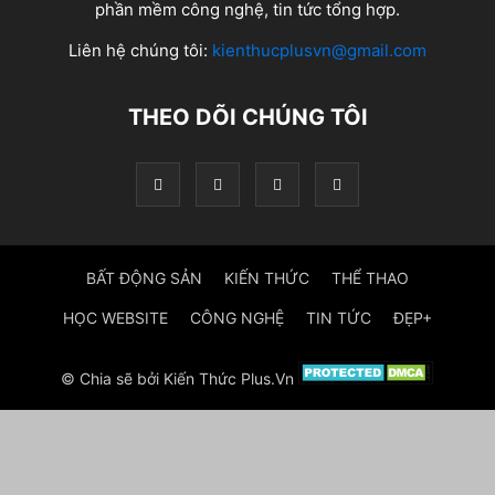
phần mềm công nghệ, tin tức tổng hợp.
Liên hệ chúng tôi:
kienthucplusvn@gmail.com
THEO DÕI CHÚNG TÔI
BẤT ĐỘNG SẢN
KIẾN THỨC
THỂ THAO
HỌC WEBSITE
CÔNG NGHỆ
TIN TỨC
ĐẸP+
© Chia sẽ bởi Kiến Thức Plus.Vn