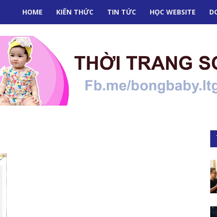
HOME
KIẾN THỨC
TIN TỨC
HỌC WEBSITE
D