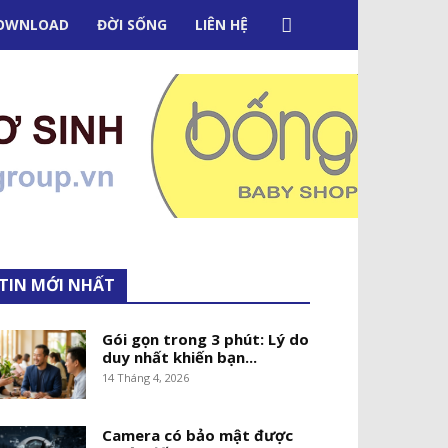
OWNLOAD
ĐỜI SỐNG
LIÊN HỆ
TIN MỚI NHẤT
Gói gọn trong 3 phút: Lý do
duy nhất khiến bạn...
14 Tháng 4, 2026
Camera có bảo mật được