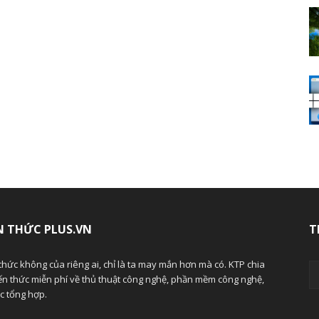
N THỨC PLUS.VN
T
thức không của riêng ai, chỉ là ta may mắn hơn mà có. KTP chia
ến thức miễn phí về thủ thuật công nghệ, phần mềm công nghệ,
ức tổng hợp.