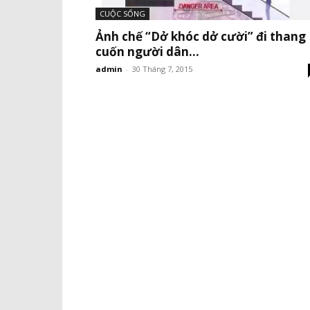
CUỘC SỐNG
Ảnh chế “Dở khóc dở cười” đi thang
cuốn người dân...
admin
-
30 Tháng 7, 2015