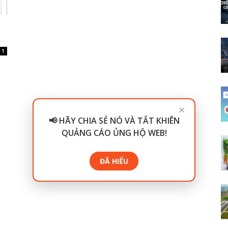
1
×
📢 HÃY CHIA SẺ NÓ VÀ TẮT KHIÊN
QUẢNG CÁO ỦNG HỘ WEB!
ĐÃ HIỂU