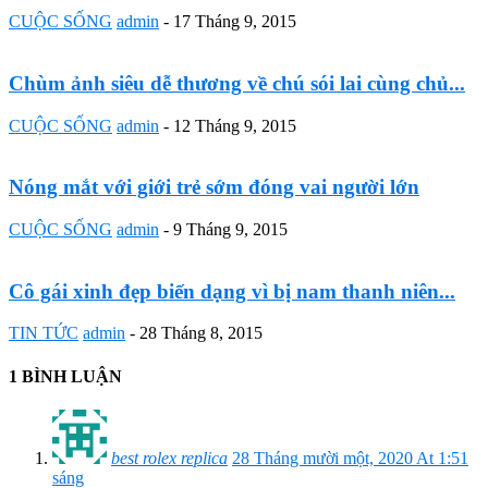
CUỘC SỐNG
admin
-
17 Tháng 9, 2015
Chùm ảnh siêu dễ thương về chú sói lai cùng chủ...
CUỘC SỐNG
admin
-
12 Tháng 9, 2015
Nóng mắt với giới trẻ sớm đóng vai người lớn
CUỘC SỐNG
admin
-
9 Tháng 9, 2015
Cô gái xinh đẹp biến dạng vì bị nam thanh niên...
TIN TỨC
admin
-
28 Tháng 8, 2015
1 BÌNH LUẬN
best rolex replica
28 Tháng mười một, 2020 At 1:51
sáng