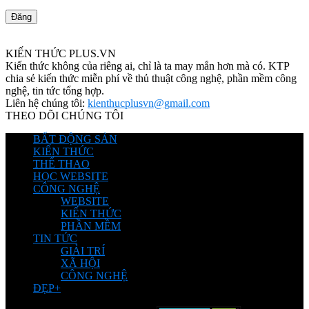
KIẾN THỨC PLUS.VN
Kiến thức không của riêng ai, chỉ là ta may mắn hơn mà có. KTP
chia sẻ kiến thức miễn phí về thủ thuật công nghệ, phần mềm công
nghệ, tin tức tổng hợp.
Liên hệ chúng tôi:
kienthucplusvn@gmail.com
THEO DÕI CHÚNG TÔI
BẤT ĐỘNG SẢN
KIẾN THỨC
THỂ THAO
HỌC WEBSITE
CÔNG NGHỆ
WEBSITE
KIẾN THỨC
PHẦN MỀM
TIN TỨC
GIẢI TRÍ
XÃ HỘI
CÔNG NGHỆ
ĐẸP+