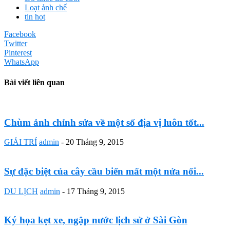
Loạt ảnh chế
tin hot
Facebook
Twitter
Pinterest
WhatsApp
Bài viết liên quan
Chùm ảnh chỉnh sửa về một số địa vị luôn tốt...
GIẢI TRÍ
admin
-
20 Tháng 9, 2015
Sự đặc biệt của cây cầu biến mất một nửa nối...
DU LỊCH
admin
-
17 Tháng 9, 2015
Ký họa kẹt xe, ngập nước lịch sử ở Sài Gòn