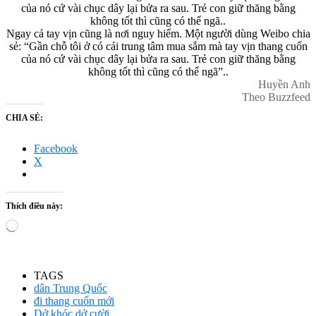
của nó cứ vài chục dây lại bửa ra sau. Trẻ con giữ thăng bằng
không tốt thì cũng có thể ngã..
Ngay cả tay vịn cũng là nơi nguy hiểm. Một người dùng Weibo chia
sẻ: “Gần chỗ tôi ở có cái trung tâm mua sắm mà tay vịn thang cuốn
của nó cứ vài chục dây lại bửa ra sau. Trẻ con giữ thăng bằng
không tốt thì cũng có thể ngã”..
Huyền Anh
Theo Buzzfeed
CHIA SẺ:
Facebook
X
Thích điều này:
Loading…
TAGS
dân Trung Quốc
đi thang cuốn mới
Dở khóc dở cười