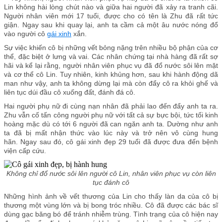
Lin không hài lòng chút nào và giữa hai người đã xảy ra tranh cãi.
Người nhân viên mới 17 tuổi, được cho có tên là Zhu đã rất tức
giận. Ngay sau khi quay lại, anh ta cầm cả một âu nước nóng đổ
vào người cô
gái xinh
xắn.
Sự việc khiến cô bị những vết bỏng nặng trên nhiều bộ phận của cơ
thể, đặc biệt ở lưng và vai. Các nhân chứng tại nhà hàng đã rất sợ
hãi và kể lại rằng, người nhân viên phục vụ đã đổ nước sôi lên mặt
và cơ thể cô Lin. Tuy nhiên, kinh khủng hơn, sau khi hành động dã
man như vậy, anh ta không dừng lại mà còn đẩy cô ra khỏi ghế và
liên tục dúi đầu cô xuống đất, đánh đá cô.
Hai người phụ nữ đi cùng nạn nhân đã phải lao đến đẩy anh ta ra.
Zhu vẫn cố tấn công người phụ nữ với tất cả sự bực bội, tức tối kinh
hoàng mặc dù có tới 6 người đã can ngăn anh ta. Dường như anh
ta đã bị mất nhận thức vào lúc này và trở nên vô cùng hung
hãn.
Ngay sau đó, cô gái xinh đẹp 29 tuổi đã được đưa đến bệnh
viện cấp cứu.
Không chỉ đổ nước sôi lên người cô Lin, nhân viên phục vụ còn liên
tục đánh cô
Những hình ảnh về vết thương của Lin cho thấy làn da của cô bị
thương một vùng lớn và bị bong tróc nhiều. Cô đã được các bác sĩ
dùng gạc băng bó để tránh nhiễm trùng. Tình trạng của cô hiện nay