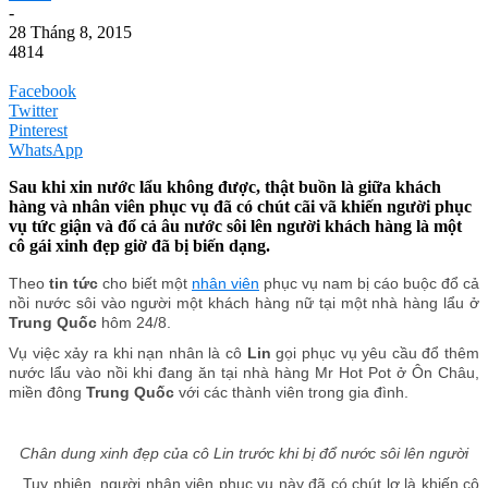
-
28 Tháng 8, 2015
4814
Facebook
Twitter
Pinterest
WhatsApp
Sau khi xin nước lẩu không được, thật buồn là giữa khách
hàng và nhân viên phục vụ đã có chút cãi vã khiến người phục
vụ tức giận và đổ cả âu nước sôi lên người khách hàng là một
cô gái xinh đẹp giờ đã bị biến dạng.
Theo
tin tức
cho biết một
nhân viên
phục vụ nam bị cáo buộc đổ cả
nồi nước sôi vào người một khách hàng nữ tại một nhà hàng lẩu ở
Trung Quốc
hôm 24/8.
Vụ việc xảy ra khi nạn nhân là cô
Lin
gọi phục vụ yêu cầu đổ thêm
nước lẩu vào nồi khi đang ăn tại nhà hàng Mr Hot Pot ở Ôn Châu,
miền đông
Trung Quốc
với các thành viên trong gia đình.
Chân dung xinh đẹp của cô Lin trước khi bị đổ nước sôi lên người
Tuy nhiên, người nhân viên phục vụ này đã có chút lơ là khiến cô