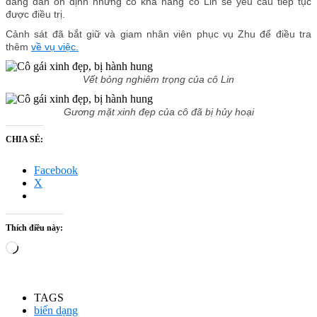
đang dần ổn định nhưng có khả năng cô Lin sẽ yêu cầu tiếp tục
được điều trị.
Cảnh sát đã bắt giữ và giam nhân viên phục vụ Zhu để điều tra
thêm
về vụ việc.
Vết bỏng nghiêm trọng của cô Lin
Gương mặt xinh đẹp của cô đã bị hủy hoại
CHIA SẺ:
Facebook
X
Thích điều này:
Đang
tải...
TAGS
biến dạng