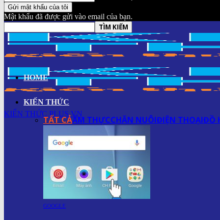
Mật khẩu đã được gửi vào email của bạn.
HOME
KIẾN THỨC
KIẾN THỨC PLUS.VN
TẤT CẢ
ẨM THỰC
CHĂN NUÔI
ĐIỆN THOẠI
ĐỒ 
GOOGLE