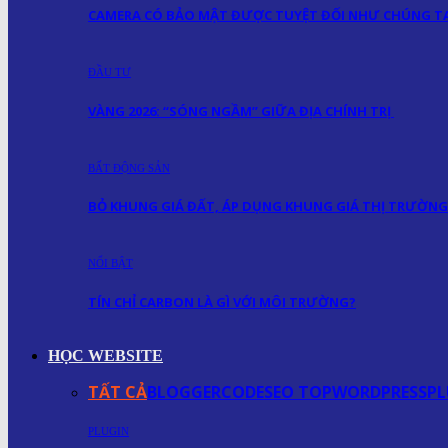
CAMERA CÓ BẢO MẬT ĐƯỢC TUYỆT ĐỐI NHƯ CHÚNG TA
ĐẦU TƯ
VÀNG 2026: “SÓNG NGẦM” GIỮA ĐỊA CHÍNH TRỊ
BẤT ĐỘNG SẢN
BỎ KHUNG GIÁ ĐẤT, ÁP DỤNG KHUNG GIÁ THỊ TRƯỜNG
NỔI BẬT
TÍN CHỈ CARBON LÀ GÌ VỚI MÔI TRƯỜNG?
HỌC WEBSITE
TẤT CẢ
BLOGGER
CODE
SEO TOP
WORDPRESS
PL
PLUGIN