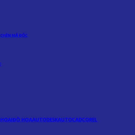
 CHÈN MÃ ĐỘC
E
THOẠI
ĐỒ HỌA
AUTODESK
AUTOCAD
COREL