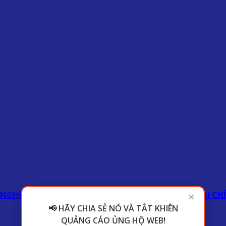
 NGHỆ
GIẢI TRÍ
HÀI HƯỚC
NHẠC
VIDEO
KINH DOANH
TÀI CH
×
📢 HÃY CHIA SẺ NÓ VÀ TẮT KHIÊN
QUẢNG CÁO ỦNG HỘ WEB!