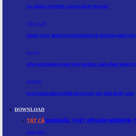
SO SÁNH LITESPEED CACHE VÀ WP ROCKET
CÔNG NGHỆ
HÀNG LOẠT WEBSITE WORDPRESS BỊ BALADA INJECTOR
PLUGIN
XÓA WORDFENCE-WAF.PHP KHÔNG LÀM HỎNG WEBSIT
WEBSITE
FLATSOME BẢN QUYỀN KÍCH HOẠT KEY MỚI NHẤT 2023
DOWNLOAD
TẤT CẢ
GAME
MẪU THIẾT KẾ
PHẦN MỀM
ĐIỆN 
PHẦN MỀM