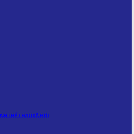
ÍNH
THỂ THAO
XÃ HỘI