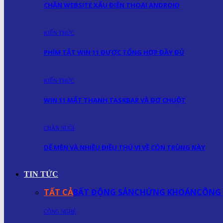
CHẶN WEBSITE XẤU ĐIỆN THOẠI ANDROID
KIẾN THỨC
PHÍM TẮT WIN 11 ĐƯỢC TỔNG HỢP ĐẦY ĐỦ
KIẾN THỨC
WIN 11 MẤT THANH TASKBAR VÀ ĐƠ CHUỘT
CHĂN NUÔI
DẾ MÈN VÀ NHIỀU ĐIỀU THÚ VỊ VỀ CÔN TRÙNG NÀY
TIN TỨC
TẤT CẢ
BẤT ĐỘNG SẢN
CHỨNG KHOÁN
CÔNG
CÔNG NGHỆ