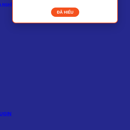
 NGHĨ?
ĐÃ HIỂU
UGIN