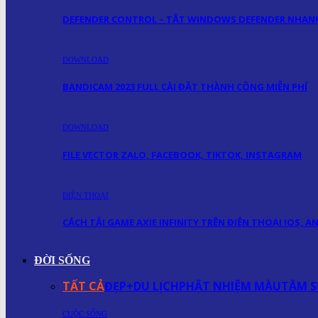
DEFENDER CONTROL – TẮT WINDOWS DEFENDER NHA
DOWNLOAD
BANDICAM 2023 FULL CÀI ĐẶT THÀNH CÔNG MIỄN PHÍ
DOWNLOAD
FILE VECTOR ZALO, FACEBOOK, TIKTOK, INSTAGRAM
ĐIỆN THOẠI
CÁCH TẢI GAME AXIE INFINITY TRÊN ĐIỆN THOẠI IOS, 
ĐỜI SỐNG
TẤT CẢ
ĐẸP+
DU LỊCH
PHẬT NHIỆM MÀU
TÂM S
CUỘC SỐNG