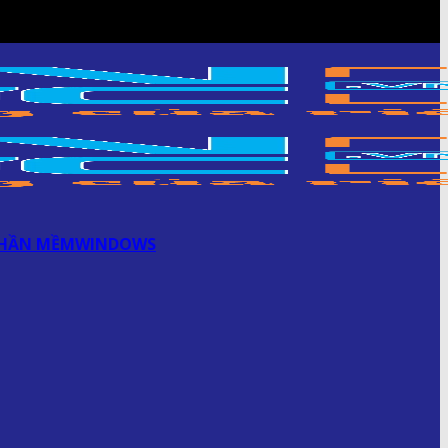
HẦN MỀM
WINDOWS