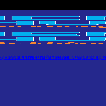
HỌA
GOOGLE
INTERNET
KIẾM TIỀN ONLINE
MẠNG XÃ HỘI
P