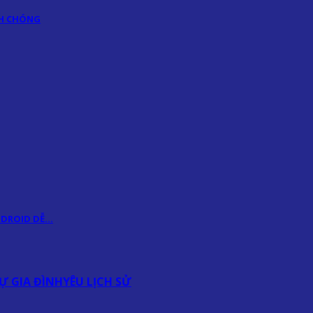
NH CHÓNG
ANDROID DỄ…
Ự GIA ĐÌNH
YÊU LỊCH SỬ