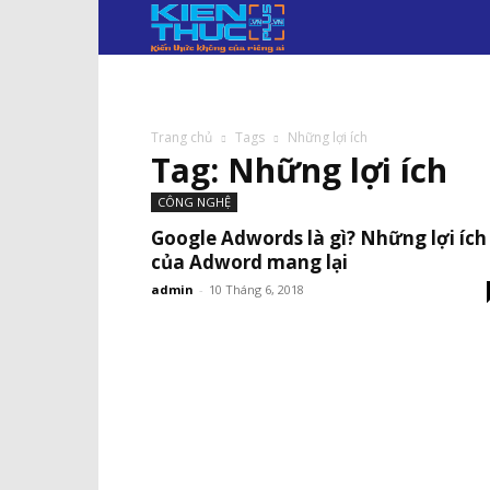
KIẾN
THỨC
PLUS.VN
Trang chủ
Tags
Những lợi ích
Tag: Những lợi ích
CÔNG NGHỆ
Google Adwords là gì? Những lợi ích
của Adword mang lại
admin
-
10 Tháng 6, 2018