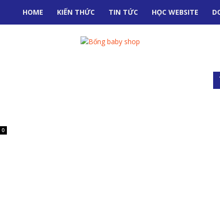
HOME
KIẾN THỨC
TIN TỨC
HỌC WEBSITE
D
0