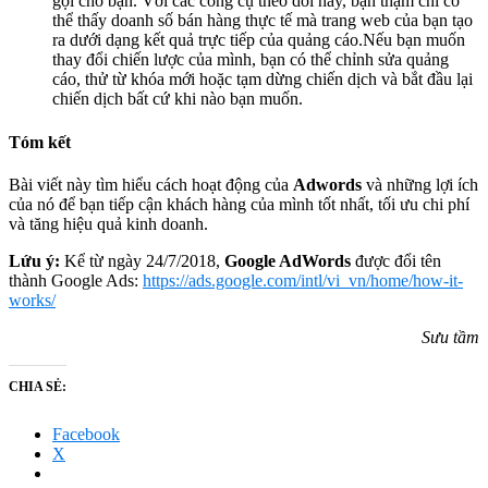
gọi cho bạn. Với các công cụ theo dõi này, bạn thậm chí có
thể thấy doanh số bán hàng thực tế mà trang web của bạn tạo
ra dưới dạng kết quả trực tiếp của quảng cáo.Nếu bạn muốn
thay đổi chiến lược của mình, bạn có thể chỉnh sửa quảng
cáo, thử từ khóa mới hoặc tạm dừng chiến dịch và bắt đầu lại
chiến dịch bất cứ khi nào bạn muốn.
Tóm kết
Bài viết này tìm hiểu cách hoạt động của
Adwords
và những lợi ích
của nó để bạn tiếp cận khách hàng của mình tốt nhất, tối ưu chi phí
và tăng hiệu quả kinh doanh.
Lứu ý:
Kể từ ngày 24/7/2018,
Google AdWords
được đổi tên
thành Google Ads:
https://ads.google.com/intl/vi_vn/home/how-it-
works/
Sưu tầm
CHIA SẺ:
Facebook
X