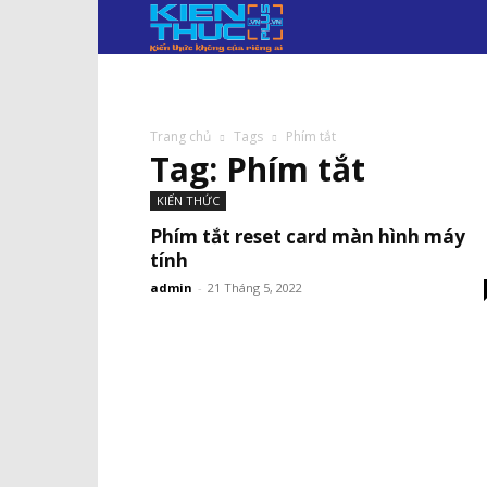
KIẾN
THỨC
PLUS.VN
Trang chủ
Tags
Phím tắt
Tag: Phím tắt
KIẾN THỨC
Phím tắt reset card màn hình máy
tính
admin
-
21 Tháng 5, 2022