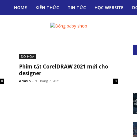
HOME
KIẾN THỨC
TIN TỨC
HỌC WEBSITE
D
ĐỒ HỌA
Phím tắt CorelDRAW 2021 mới cho
designer
admin
-
9 Tháng 7, 2021
0
0