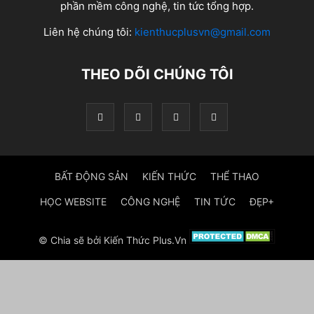
phần mềm công nghệ, tin tức tổng hợp.
Liên hệ chúng tôi:
kienthucplusvn@gmail.com
THEO DÕI CHÚNG TÔI
BẤT ĐỘNG SẢN
KIẾN THỨC
THỂ THAO
HỌC WEBSITE
CÔNG NGHỆ
TIN TỨC
ĐẸP+
© Chia sẽ bởi Kiến Thức Plus.Vn