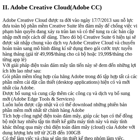
II. Adobe Creative Cloud(Adobe CC)
Adobe Creative Cloud được ra đời vào ngày 17/7/2013 sau nỗ lực
đưa toàn bộ phần mềm Creative Suite lên đám mây để chống việc vi
phạm bản quyền đang xảy ra tràn lan và có thể tung ra các bản cập
nhập mới một cách dễ dàng. Theo đó bộ Creative Suite 6 hiện tại sẽ
được sát nhập chung vào dịch vụ Adobe Creative Cloud và chuyển
hoàn toàn sang mô hình đăng kí sử dụng theo gói cước trực tuyến
hàng tháng (giá từ 49,99$/tháng cho cả bộ hoặc 19,99$/tháng cho
từng app lẻ)
Với giải pháp điện toán đám mây tân tiến này sẽ đem đến những lợi
ích lớn lao như sau:
Gói phần mềm tổng hợp của hãng Adobe trong đó tập hợp tất cả các
phần mềm cài đặt cần thiết (desktop applications) hiện có và mới
nhất của Adobe.
Được bổ sung và cung cấp thêm các công cụ và dịch vụ bổ sung
mới (Adobe Edge Tools & Services)
Luôn luôn được cập nhật và có thể download những phiên bản
phần mềm mới nhất từ chính hàng Adobe
Tích hợp công nghệ điện toán đám mây, giúp các bạn có thể đồng
bộ một hay nhiều tập tin thiết kế giữa máy tính này và máy tính
khác thông qua máy chủ điện toán đám mây (cloud) của Adobe với
dung lượng lưu trữ từ 2GB đến 100GB
Có thể làm việc và chia sẻ tập tin thiết kế theo nhóm làm việc.