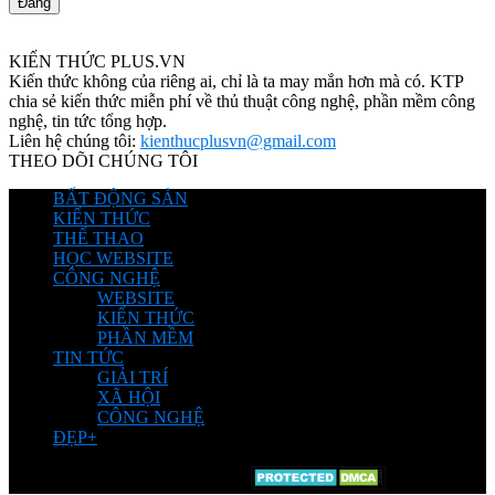
KIẾN THỨC PLUS.VN
Kiến thức không của riêng ai, chỉ là ta may mắn hơn mà có. KTP
chia sẻ kiến thức miễn phí về thủ thuật công nghệ, phần mềm công
nghệ, tin tức tổng hợp.
Liên hệ chúng tôi:
kienthucplusvn@gmail.com
THEO DÕI CHÚNG TÔI
BẤT ĐỘNG SẢN
KIẾN THỨC
THỂ THAO
HỌC WEBSITE
CÔNG NGHỆ
WEBSITE
KIẾN THỨC
PHẦN MỀM
TIN TỨC
GIẢI TRÍ
XÃ HỘI
CÔNG NGHỆ
ĐẸP+
© Chia sẽ bởi Kiến Thức Plus.Vn