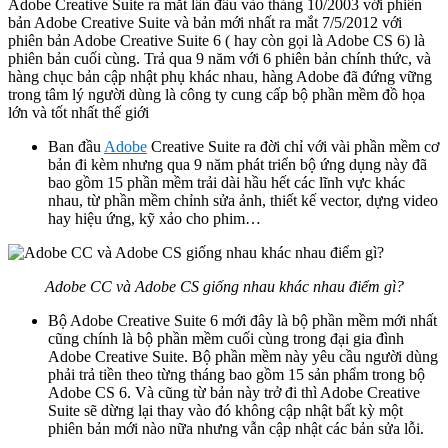
Adobe Creative Suite ra mắt lần đầu vào tháng 10/2003 với phiên
bản Adobe Creative Suite và bản mới nhất ra mắt 7/5/2012 với
phiên bản Adobe Creative Suite 6 ( hay còn gọi là Adobe CS 6) là
phiên bản cuối cùng. Trả qua 9 năm với 6 phiên bản chính thức, và
hàng chục bản cập nhật phụ khác nhau, hàng Adobe đã đứng vững
trong tâm lý người dùng là công ty cung cấp bộ phần mềm đồ họa
lớn và tốt nhất thế giới
Ban đầu
Adobe
Creative Suite ra đời chỉ với vài phần mềm cơ
bản đi kèm nhưng qua 9 năm phát triển bộ ứng dụng này đã
bao gồm 15 phần mềm trải dài hầu hết các lĩnh vực khác
nhau, từ phần mềm chỉnh sửa ảnh, thiết kế vector, dựng video
hay hiệu ứng, kỹ xảo cho phim…
Adobe CC và Adobe CS giống nhau khác nhau điểm gì?
Bộ Adobe Creative Suite 6 mới đây là bộ phần mềm mới nhất
cũng chính là bộ phần mềm cuối cùng trong đại gia đình
Adobe Creative Suite. Bộ phần mềm này yêu cầu người dùng
phải trả tiền theo từng tháng bao gồm 15 sản phẩm trong bộ
Adobe CS 6. Và cũng từ bản này trở đi thì Adobe Creative
Suite sẽ dừng lại thay vào đó không cập nhật bất kỳ một
phiên bản mới nào nữa nhưng vẫn cập nhật các bản sửa lỗi.