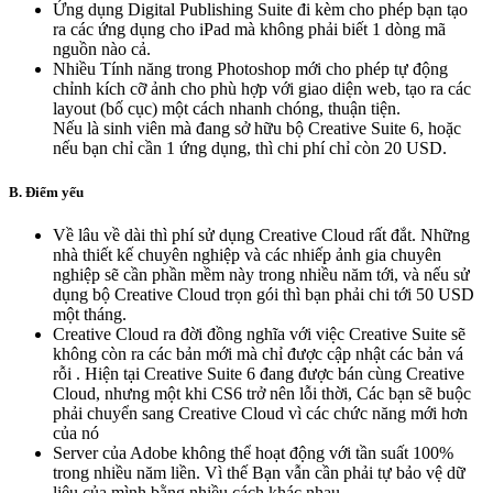
Ứng dụng Digital Publishing Suite đi kèm cho phép bạn tạo
ra các ứng dụng cho iPad mà không phải biết 1 dòng mã
nguồn nào cả.
Nhiều Tính năng trong Photoshop mới cho phép tự động
chỉnh kích cỡ ảnh cho phù hợp với giao diện web, tạo ra các
layout (bố cục) một cách nhanh chóng, thuận tiện.
Nếu là sinh viên mà đang sở hữu bộ Creative Suite 6, hoặc
nếu bạn chỉ cần 1 ứng dụng, thì chi phí chỉ còn 20 USD.
B. Điểm yếu
Về lâu về dài thì phí sử dụng Creative Cloud rất đắt. Những
nhà thiết kế chuyên nghiệp và các nhiếp ảnh gia chuyên
nghiệp sẽ cần phần mềm này trong nhiều năm tới, và nếu sử
dụng bộ Creative Cloud trọn gói thì bạn phải chi tới 50 USD
một tháng.
Creative Cloud ra đời đồng nghĩa với việc Creative Suite sẽ
không còn ra các bản mới mà chỉ được cập nhật các bản vá
rỗi . Hiện tại Creative Suite 6 đang được bán cùng Creative
Cloud, nhưng một khi CS6 trở nên lỗi thời, Các bạn sẽ buộc
phải chuyển sang Creative Cloud vì các chức năng mới hơn
của nó
Server của Adobe không thể hoạt động với tần suất 100%
trong nhiều năm liền. Vì thế Bạn vẫn cần phải tự bảo vệ dữ
liệu của mình bằng nhiều cách khác nhau