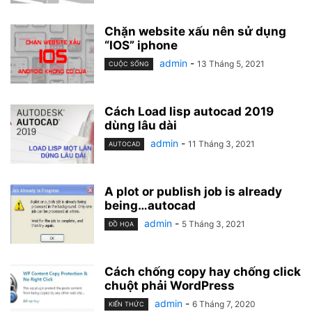
Chặn website xấu nên sử dụng
“IOS” iphone
admin
-
13 Tháng 5, 2021
CUỘC SỐNG
Cách Load lisp autocad 2019
dùng lâu dài
admin
-
11 Tháng 3, 2021
AUTOCAD
A plot or publish job is already
being…autocad
admin
-
5 Tháng 3, 2021
ĐỒ HỌA
Cách chống copy hay chống click
chuột phải WordPress
admin
-
6 Tháng 7, 2020
KIẾN THỨC