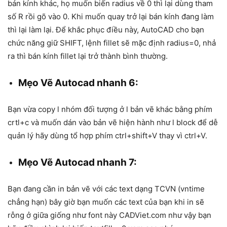
bán kính khác, họ muốn biến radius về 0 thì lại dùng tham
số R rồi gõ vào 0. Khi muốn quay trở lại bán kính đang làm
thì lại làm lại. Để khắc phục điều này, AutoCAD cho bạn
chức năng giữ SHIFT, lệnh fillet sẽ mặc định radius=0, nhả
ra thì bán kính fillet lại trở thành bình thường.
Mẹo Vẽ Autocad nhanh 6:
Bạn vừa copy l nhóm đối tượng ở l bản vẽ khác bằng phím
crtl+c và muốn dán vào bản vẽ hiện hành như l block để dễ
quản lý hãy dùng tổ hợp phím ctrl+shift+V thay vì ctrl+V.
Mẹo Vẽ Autocad nhanh 7:
Bạn đang cần in bản vẽ với các text dạng TCVN (vntime
chẳng hạn) bây giờ bạn muốn các text của bạn khi in sẽ
rỗng ở giữa giống như font này CADViet.com như vậy bạn