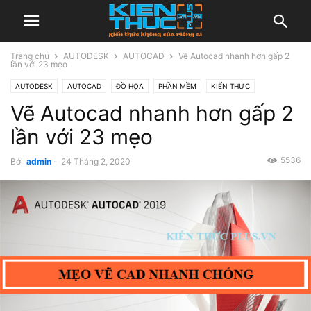
Trang chủ
AUTODESK
AUTOCAD
Vẽ Autocad nhanh hơn gấp 2
lần với 23 mẹo
AUTODESK
AUTOCAD
ĐỒ HỌA
PHẦN MỀM
KIẾN THỨC
Vẽ Autocad nhanh hơn gấp 2
lần với 23 mẹo
5536
Bởi
admin
-
24 Tháng 2, 2020