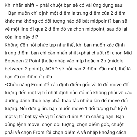
Khi nhấn shift + phải chuột bạn sẽ có vài ứng dụng sau:
– Bạn muốn chì định một điểm là trung điểm của 2 điểm
khác mà không có đối tượng nào để bắt midpoint? bạn sẽ
vẽ một line đi qua 2 điểm đó và chọn midpoint, sau đó lại
xóa line này đi?
Không đến nỗi phức tạp như thế, khi bạn muốn xác định
trung điểm, bạn chì cần nhấn shift+phải chuột rồi chọn Mid
Between 2 Point (hoặc nhập vào mtp hoặc m2p (middle
between 2 point)), ACAD sẽ hỏi bạn 2 điểm đầu mút, thế là
bạn đã có điểm ở giữa.
-Chức năng From để xác định điểm gốc và từ đó move đối
tượng đến một vị trí nhất định nào đó mà không phải vẽ các
đường đánh thuê hay phải thao tác nhiều lần để move đối
tượng. Nói đơn giản: bạn muốn move 1 đối tượng bất kỳ ở
một vị trí bất kỳ về vị trí cách điểm A 1m chẳng hạn. Bạn
dùng lệnh move, chọn đối tượng, chọn điểm gốc, chuột
phải và chọn From rồi chọn điểm A và nhập khoảng cách