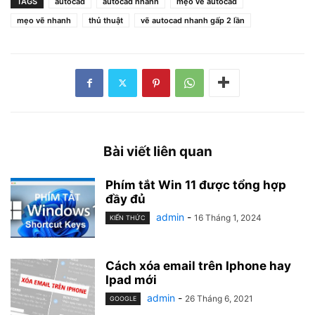
TAGS
autocad
autocad nhanh
mẹo vẽ autocad
mẹo vẽ nhanh
thủ thuật
vẽ autocad nhanh gấp 2 lần
Bài viết liên quan
Phím tắt Win 11 được tổng hợp
đầy đủ
admin
-
16 Tháng 1, 2024
KIẾN THỨC
Cách xóa email trên Iphone hay
Ipad mới
admin
-
26 Tháng 6, 2021
GOOGLE