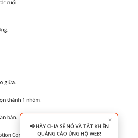
ác cuối.
ợng.
o giữa.
chọn thành 1 nhóm.
văn bản.
×
📢 HÃY CHIA SẺ NÓ VÀ TẮT KHIÊN
QUẢNG CÁO ỦNG HỘ WEB!
ption Corel Draw.