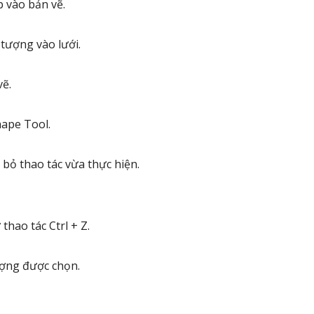
p vào bản vẽ.
 tượng vào lưới.
vẽ.
hape Tool.
y bỏ thao tác vừa thực hiện.
hao tác Ctrl + Z.
tượng được chọn.