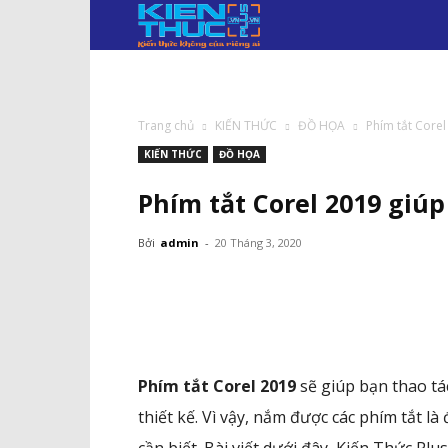
KIẾN
THỨC
PLUS.VN
Trang chủ
KIẾN THỨC
ĐỒ HỌA
Phím tắt Corel
KIẾN THỨC
ĐỒ HỌA
Phím tắt Corel 2019 giú
Bởi
admin
-
20 Tháng 3, 2020
Facebook
Twitter
Pi
Phím tắt Corel 2019
sẽ giúp bạn thao tá
thiết kế. Vì vậy, nắm được các phím tắt là