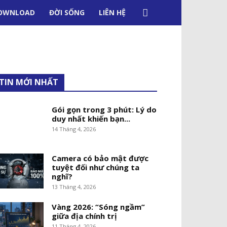
OWNLOAD
ĐỜI SỐNG
LIÊN HỆ
TIN MỚI NHẤT
Gói gọn trong 3 phút: Lý do
duy nhất khiến bạn...
14 Tháng 4, 2026
Camera có bảo mật được
tuyệt đối như chúng ta
nghĩ?
13 Tháng 4, 2026
Vàng 2026: “Sóng ngầm”
giữa địa chính trị
11 Tháng 4, 2026