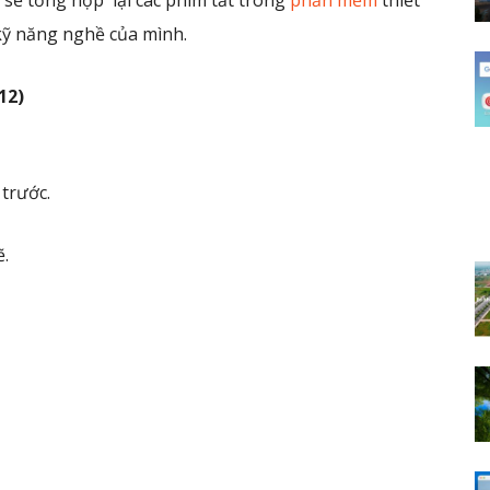
s sẽ tổng hợp lại các phím tắt trong
phần mềm
thiết
kỹ năng nghề của mình.
F12)
 trước.
ẽ.