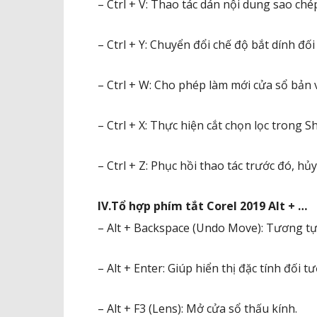
– Ctrl + V: Thao tác dán nội dung sao ché
– Ctrl + Y: Chuyển đổi chế độ bắt dính đối
– Ctrl + W: Cho phép làm mới cửa sổ bản 
– Ctrl + X: Thực hiện cắt chọn lọc trong S
– Ctrl + Z: Phục hồi thao tác trước đó, hủ
IV.Tổ hợp phím tắt Corel 2019 Alt + …
– Alt + Backspace (Undo Move): Tương tự t
– Alt + Enter: Giúp hiển thị đặc tính đối 
– Alt + F3 (Lens): Mở cửa sổ thấu kính.