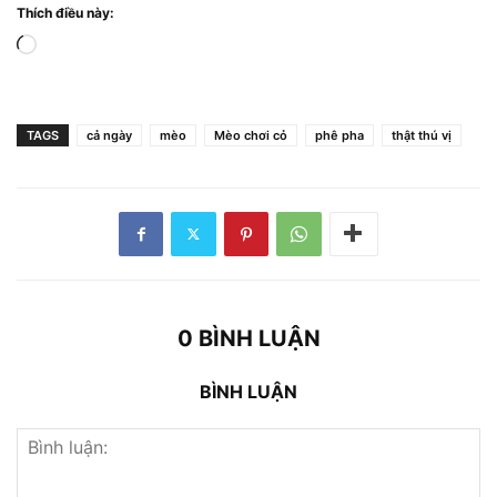
Thích điều này:
Đang
tải...
TAGS
cả ngày
mèo
Mèo chơi cỏ
phê pha
thật thú vị
0 BÌNH LUẬN
BÌNH LUẬN