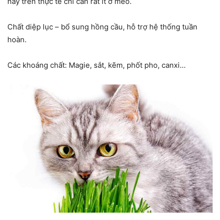
này trên thực tế chỉ cần rất ít ở mèo.
Chất diệp lục – bổ sung hồng cầu, hỗ trợ hệ thống tuần
hoàn.
Các khoáng chất: Magie, sắt, kẽm, phốt pho, canxi…