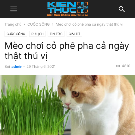
Trang chủ
CUỘC SỐNG
Mèo chơi cỏ phê pha cả ngày thật thú vị
CUỘC SỐNG
DU LỊCH
TIN TỨC
GIẢI TRÍ
Mèo chơi cỏ phê pha cả ngày
thật thú vị
4810
Bởi
admin
-
29 Tháng 6, 2021