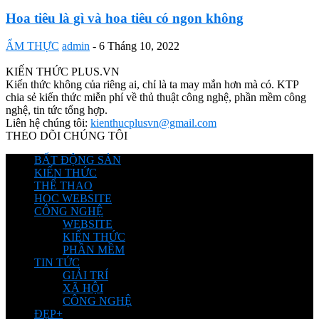
Hoa tiêu là gì và hoa tiêu có ngon không
ẨM THỰC
admin
-
6 Tháng 10, 2022
KIẾN THỨC PLUS.VN
Kiến thức không của riêng ai, chỉ là ta may mắn hơn mà có. KTP
chia sẻ kiến thức miễn phí về thủ thuật công nghệ, phần mềm công
nghệ, tin tức tổng hợp.
Liên hệ chúng tôi:
kienthucplusvn@gmail.com
THEO DÕI CHÚNG TÔI
BẤT ĐỘNG SẢN
KIẾN THỨC
THỂ THAO
HỌC WEBSITE
CÔNG NGHỆ
WEBSITE
KIẾN THỨC
PHẦN MỀM
TIN TỨC
GIẢI TRÍ
XÃ HỘI
CÔNG NGHỆ
ĐẸP+