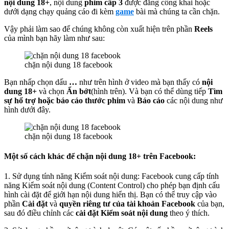
nội dung 18+
, nội dung
phim cấp 3
được đăng công khai hoặc
dưới dạng chạy quảng cáo đi kèm
game
bài mà chúng ta cần chặn.
Vậy phải làm sao để chúng không còn xuất hiện trên phần
Reels
của mình bạn hãy làm như sau:
chặn nội dung 18 facebook
Bạn nhấp chọn dấu
…
như trên hình ở video mà bạn thấy có
nội
dung 18+
và chọn
Ẩn bớt
(hình trên). Và bạn có thể dùng tiếp
Tìm
sự hổ trợ hoặc báo cáo thước phim
và
Báo cáo
các nội dung như
hình dưới đây.
chặn nội dung 18 facebook
Một số cách khác để chặn nội dung 18+ trên Facebook:
1. Sử dụng tính năng Kiểm soát nội dung: Facebook cung cấp tính
năng Kiểm soát nội dung (Content Control) cho phép bạn định cấu
hình cài đặt để giới hạn nội dung hiển thị. Bạn có thể truy cập vào
phần
Cài đặt
và
quyền riêng tư của tài khoản Facebook
của bạn,
sau đó điều chỉnh các
cài đặt Kiểm soát nội dung
theo ý thích.