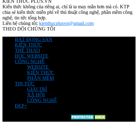
KIẾN THỨC PLUS.VN
Kiến thức không của riêng ai, chỉ là ta may mắn hơn mà có. KTP
chia sẻ kiến thức miễn phí về thủ thuật công nghệ, phần mềm công
nghệ, tin tức tổng hợp.
Liên hệ chúng tôi:
kienthucplusvn@gmail.com
THEO DÕI CHÚNG TÔI
BẤT ĐỘNG SẢN
KIẾN THỨC
THỂ THAO
HỌC WEBSITE
CÔNG NGHỆ
WEBSITE
KIẾN THỨC
PHẦN MỀM
TIN TỨC
GIẢI TRÍ
XÃ HỘI
CÔNG NGHỆ
ĐẸP+
© Chia sẽ bởi Kiến Thức Plus.Vn