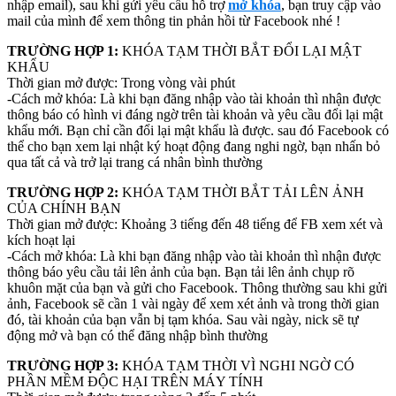
nhập email), sau khi gửi yêu cầu hỗ trợ
mở khóa
, bạn truy cập vào
mail của mình để xem thông tin phản hồi từ Facebook nhé !
TRƯỜNG HỢP 1:
KHÓA TẠM THỜI BẮT ĐỔI LẠI MẬT
KHẨU
Thời gian mở được: Trong vòng vài phút
-Cách mở khóa: Là khi bạn đăng nhập vào tài khoản thì nhận được
thông báo có hình vi đáng ngờ trên tài khoản và yêu cầu đổi lại mật
khẩu mới. Bạn chỉ cần đổi lại mật khẩu là được. sau đó Facebook có
thể cho bạn xem lại nhật ký hoạt động đang nghi ngờ, bạn nhấn bỏ
qua tất cả và trở lại trang cá nhân bình thường
TRƯỜNG HỢP 2:
KHÓA TẠM THỜI BẮT TẢI LÊN ẢNH
CỦA CHÍNH BẠN
Thời gian mở được: Khoảng 3 tiếng đến 48 tiếng để FB xem xét và
kích hoạt lại
-Cách mở khóa: Là khi bạn đăng nhập vào tài khoản thì nhận được
thông báo yêu cầu tải lên ảnh của bạn. Bạn tải lên ảnh chụp rõ
khuôn mặt của bạn và gửi cho Facebook. Thông thường sau khi gửi
ảnh, Facebook sẽ cần 1 vài ngày để xem xét ảnh và trong thời gian
đó, tài khoản của bạn vẫn bị tạm khóa. Sau vài ngày, nick sẽ tự
động mở và bạn có thể đăng nhập bình thường
TRƯỜNG HỢP 3:
KHÓA TẠM THỜI VÌ NGHI NGỜ CÓ
PHẦN MỀM ĐỘC HẠI TRÊN MÁY TÍNH