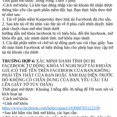
Thời gian mở được: trong vòng 3 đến 5 phút
-Cách mở khóa: Là khi bạn đăng nhập vào tài khoản thì nhận được
thông báo yêu cầu quét phần mềm độc hại. Bạn thực hiện theo thứ
tự như sau:
1. Tải về phần mềm Kaspensky theo link tải Facebook đã cho sẵn.
2. Sau khi tải về thì nhìn vào file tải về ở phía cuối trình duyệt. bấm
phải chuột chọn mở như hình dưới
hướng dẫn mở khóa facebook bị vô hiệu hóa, đổi tên facebook, mở
khóa tên giả, xác minh danh tính, mở khóa mạo danh
3. Cài đặt phần mềm và chờ nó tự động quét sau vài chục giây. Sau
đó màn hình Facebook sẽ hiện thông báo cho phép bạn truy cập trở
lại tài khoản của mình
TRƯỜNG HỢP 4:
XÁC MINH DANH TÍNH DO BỊ
FACEBOOK TỰ ĐỘNG KHÓA VÌ NGHI NGỜ TÀI KHOẢN
GIẢ (CÓ THỂ TÊN TRÊN FACEBOOK CỦA BẠN KHÔNG
PHẢI TÊN THẬT CỦA BẠN HOẶC ẢNH ĐẠI DIỆN TRƯỚC
ĐÓ KHÔNG CÓ CHÂN DUNG CỦA BẠN, YÊU CẦU TẢI
LÊN GIẤY TỜ TÙY THÂN)
Thời gian mở được: Khoảng 3 tiếng đến 36 tiếng để FB xem xét và
kích hoạt lại
-Cách mở khóa:
+Link mở khóa
https://www.facebook.com/help/contact/183000765122339
+Sau khi bấm vào link mở khóa, các bạn cần: