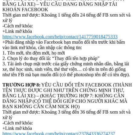
BẰNG LÁI XE) – YÊU CẦU ĐANG ĐĂNG NHẬP TÀI
KHOẢN FACEBOOK
Thời gian mở được: Khoảng 1 tiếng đến 24 tiếng để FB xem xét và
xử lý
-Cách mở khóa:
+Link mở khóa
https://www.facebook.com/help/contact/1417759018475333
+Phải đăng nhập vào Facebook bạn muốn đổi tên trước khi bấm
vào link mở khóa, cần nhập các thông tin:
1. Tên mới, tên đệm mới, họ mới
2. Chọn lý do thay đổi là: “Thay đổi tên hợp pháp”
3. Tải ảnh chụp mặt trước của giấy chứng minh nhân dân, bằng lái
xe, thẻ học sinh, sinh viên, thẻ thư viện… có tên in trên đó giống
như tên FB mà bạn muốn đổi (có thể photoshop tên để có tên đẹp).
TRƯỜNG HỢP 8:
YÊU CẦU ĐỔI TÊN FACEBOOK (THÀNH
TÊN THỰC ĐƯỢC GHI NHƯ TRÊN CHỨNG MINH THƯ,
BẰNG LÁI XE) – (KHÁC TRƯỜNG HỢP 7: KHÔNG CẦN
ĐĂNG NHẬP (CÓ THỂ ĐỔI GIÚP CHO NGƯỜI KHÁC MÀ
BẠN KHÔNG CẦN CẦM NICK HỌ)
Thời gian mở được: Khoảng 3 tiếng đến 36 tiếng để FB xem xét và
xử lý
-Cách mở khóa:
+Link mở khóa
https://www.facebook.com/help/contact/237843336274237