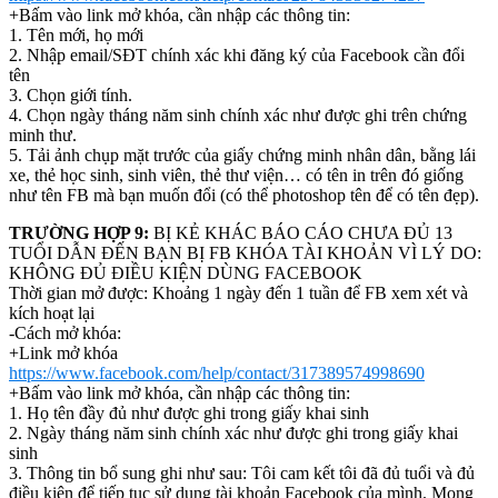
+Bấm vào link mở khóa, cần nhập các thông tin:
1. Tên mới, họ mới
2. Nhập email/SĐT chính xác khi đăng ký của Facebook cần đổi
tên
3. Chọn giới tính.
4. Chọn ngày tháng năm sinh chính xác như được ghi trên chứng
minh thư.
5. Tải ảnh chụp mặt trước của giấy chứng minh nhân dân, bằng lái
xe, thẻ học sinh, sinh viên, thẻ thư viện… có tên in trên đó giống
như tên FB mà bạn muốn đổi (có thể photoshop tên để có tên đẹp).
TRƯỜNG HỢP 9:
BỊ KẺ KHÁC BÁO CÁO CHƯA ĐỦ 13
TUỔI DẪN ĐẾN BẠN BỊ FB KHÓA TÀI KHOẢN VÌ LÝ DO:
KHÔNG ĐỦ ĐIỀU KIỆN DÙNG FACEBOOK
Thời gian mở được: Khoảng 1 ngày đến 1 tuần để FB xem xét và
kích hoạt lại
-Cách mở khóa:
+Link mở khóa
https://www.facebook.com/help/contact/317389574998690
+Bấm vào link mở khóa, cần nhập các thông tin:
1. Họ tên đầy đủ như được ghi trong giấy khai sinh
2. Ngày tháng năm sinh chính xác như được ghi trong giấy khai
sinh
3. Thông tin bổ sung ghi như sau: Tôi cam kết tôi đã đủ tuổi và đủ
điều kiện để tiếp tục sử dụng tài khoản Facebook của mình. Mong