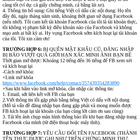
càng tốt (ví dụ: cả giấy chứng minh, cả bằng lái xe).
4. Thông tin bổ sung: Ghi tiếng Việt có dấu các nội dung: Họ tên
đầy đủ, ngày tháng năm sinh, khoảng thời gian sử dụng Facebook
(nếu nhớ). Tôi cam kết tài khoản Facebook của tôi là tài khoản thực,
tôi không vị phạm bất kỳ điều khoản nào của Facebook và không
mạo anh ai bất kỳ ai. Hy vọng Facebook sớm kích hoạt lại tài khoản
của tôi. Tôi xin cảm ơn!
TRƯỜNG HỢP 6:
BỊ QUÊN MẬT KHẨU CŨ, ĐĂNG NHẬP
BỊ BÁO VƯỢT QUÁ GIỚI HẠN XÁC MINH ẢNH BẠN BÈ
Thời gian mở được: Khoảng 12 tiếng đến 36 tiếng để FB xem xét
và kích hoạt lại
-Cách mở khóa:
+Link mở khóa
https://www.facebook.com/help/contact/357439354283890
+Sau khi bấm vào link mở khóa, cần nhập các thông tin:
1. Email, sđt liên kết với FB của bạn
2.Viết thông tin lỗi gặp phải bằng tiếng Việt có dấu với nội dung
(Mô tả vấn đề đăng nhập bạn đang gặp phải và mong muốn được
FB kích hoạt lại tài khoản của bạn cùng lời cảm ơn sau cùng)
3. Tải lên ảnh chụp màn hình thông báo lỗi khi bạn đăng nhập trang
Facebook của mình (từ điện thoại hoặc máy tính).
TRƯỜNG HỢP 7:
YÊU CẦU ĐỔI TÊN FACEBOOK (THÀNH
TÊN THỰC ĐƯỢC GHI NHƯ TRÊN CHỨNG MINH THƯ,