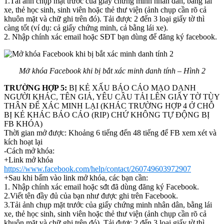
1.Tải ảnh chụp mặt trước của giấy chứng minh nhân dân, bằng lái
xe, thẻ học sinh, sinh viên hoặc thẻ thư viện (ảnh chụp cần rõ cả
khuôn mặt và chữ ghi trên đó). Tải được 2 đến 3 loại giấy tờ thì
càng tốt (ví dụ: cả giấy chứng minh, cả bằng lái xe).
2. Nhập chính xác email hoặc SĐT bạn dùng để đăng ký facebook.
Mở khóa Facebook khi bị bắt xác minh danh tính – Hình 2
TRƯỜNG HỢP 5:
BỊ KẺ XẤU BÁO CÁO MẠO DANH
NGƯỜI KHÁC, TÊN GIẢ, YÊU CẦU TẢI LÊN GIẤY TỜ TÙY
THÂN ĐỂ XÁC MINH LẠI (KHÁC TRƯỜNG HỢP 4 Ở CHỖ
BỊ KẺ KHÁC BÁO CÁO (RIP) CHỨ KHÔNG TỰ ĐỘNG BỊ
FB KHÓA)
Thời gian mở được: Khoảng 6 tiếng đến 48 tiếng để FB xem xét và
kích hoạt lại
-Cách mở khóa:
+Link mở khóa
https://www.facebook.com/help/contact/260749603972907
+Sau khi bấm vào link mở khóa, các bạn cần:
1. Nhập chính xác email hoặc sđt đã dùng đăng ký Facebook.
2.Viết tên đầy đủ của bạn như được ghi trên Facebook.
3.Tải ảnh chụp mặt trước của giấy chứng minh nhân dân, bằng lái
xe, thẻ học sinh, sinh viên hoặc thẻ thư viện (ảnh chụp cần rõ cả
khuôn mặt và chữ ghi trên đó). Tải được 2 đến 3 loại giấy tờ thì