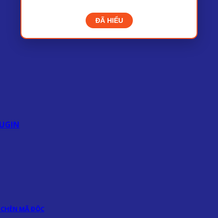
ĐÃ HIỂU
UGIN
 CHÈN MÃ ĐỘC