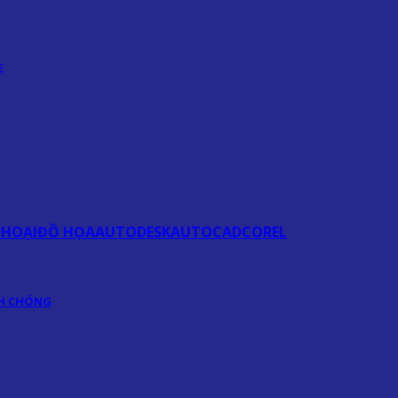
E
THOẠI
ĐỒ HỌA
AUTODESK
AUTOCAD
COREL
NH CHÓNG