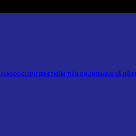
HỌA
GOOGLE
INTERNET
KIẾM TIỀN ONLINE
MẠNG XÃ HỘI
P