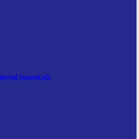
ÍNH
THỂ THAO
XÃ HỘI