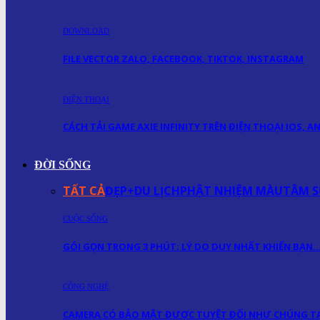
DOWNLOAD
FILE VECTOR ZALO, FACEBOOK, TIKTOK, INSTAGRAM
ĐIỆN THOẠI
CÁCH TẢI GAME AXIE INFINITY TRÊN ĐIỆN THOẠI IOS, 
ĐỜI SỐNG
TẤT CẢ
ĐẸP+
DU LỊCH
PHẬT NHIỆM MÀU
TÂM S
CUỘC SỐNG
GÓI GỌN TRONG 3 PHÚT: LÝ DO DUY NHẤT KHIẾN BẠN
CÔNG NGHỆ
CAMERA CÓ BẢO MẬT ĐƯỢC TUYỆT ĐỐI NHƯ CHÚNG TA