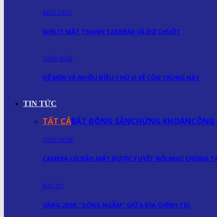
KIẾN THỨC
WIN 11 MẤT THANH TASKBAR VÀ ĐƠ CHUỘT
CHĂN NUÔI
DẾ MÈN VÀ NHIỀU ĐIỀU THÚ VỊ VỀ CÔN TRÙNG NÀY
TIN TỨC
TẤT CẢ
BẤT ĐỘNG SẢN
CHỨNG KHOÁN
CÔNG
CÔNG NGHỆ
CAMERA CÓ BẢO MẬT ĐƯỢC TUYỆT ĐỐI NHƯ CHÚNG TA
ĐẦU TƯ
VÀNG 2026: “SÓNG NGẦM” GIỮA ĐỊA CHÍNH TRỊ