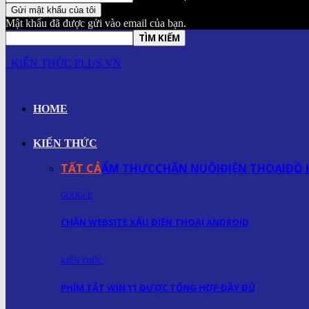
Mật khẩu đã được gửi vào email của bạn.
KIẾN THỨC PLUS.VN
HOME
KIẾN THỨC
TẤT CẢ
ẨM THỰC
CHĂN NUÔI
ĐIỆN THOẠI
ĐỒ 
GOOGLE
CHẶN WEBSITE XẤU ĐIỆN THOẠI ANDROID
KIẾN THỨC
PHÍM TẮT WIN 11 ĐƯỢC TỔNG HỢP ĐẦY ĐỦ