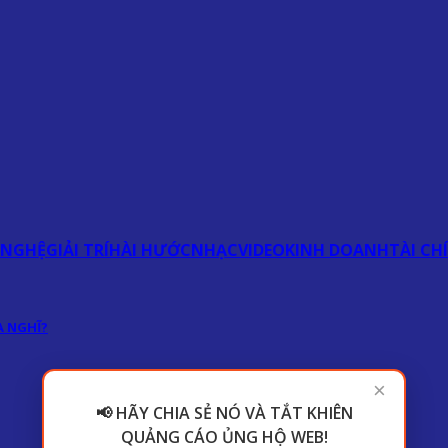
 NGHỆ
GIẢI TRÍ
HÀI HƯỚC
NHẠC
VIDEO
KINH DOANH
TÀI CH
 NGHĨ?
×
📢 HÃY CHIA SẺ NÓ VÀ TẮT KHIÊN
QUẢNG CÁO ỦNG HỘ WEB!