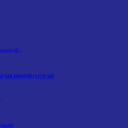
ANDROID DỄ…
Ự GIA ĐÌNH
YÊU LỊCH SỬ
…
 NGHĨ?