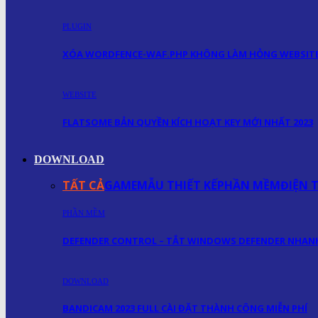
PLUGIN
XÓA WORDFENCE-WAF.PHP KHÔNG LÀM HỎNG WEBSIT
WEBSITE
FLATSOME BẢN QUYỀN KÍCH HOẠT KEY MỚI NHẤT 2023
DOWNLOAD
TẤT CẢ
GAME
MẪU THIẾT KẾ
PHẦN MỀM
ĐIỆN 
PHẦN MỀM
DEFENDER CONTROL – TẮT WINDOWS DEFENDER NHA
DOWNLOAD
BANDICAM 2023 FULL CÀI ĐẶT THÀNH CÔNG MIỄN PHÍ