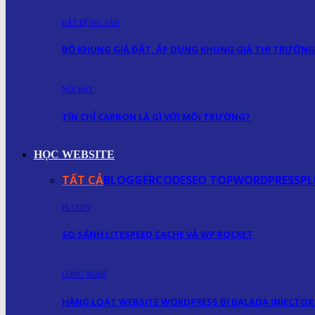
BẤT ĐỘNG SẢN
BỎ KHUNG GIÁ ĐẤT, ÁP DỤNG KHUNG GIÁ THỊ TRƯỜNG
NỔI BẬT
TÍN CHỈ CARBON LÀ GÌ VỚI MÔI TRƯỜNG?
HỌC WEBSITE
TẤT CẢ
BLOGGER
CODE
SEO TOP
WORDPRESS
PL
PLUGIN
SO SÁNH LITESPEED CACHE VÀ WP ROCKET
CÔNG NGHỆ
HÀNG LOẠT WEBSITE WORDPRESS BỊ BALADA INJECTOR